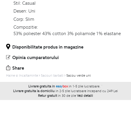
Stil:
Casual
Desen:
Uni
Corp:
Slim
Compozitie:
53% poliester 43% cotton 3% poliamide 1% elastane
Disponibilitate produs in magazine
Opinia cumparatorului
Share
Haine si Incaltaminte
Sacouri barbati
Sacou verde uni
Livrare gratuita in
easy
box
in 1-5 zile lucratoare.
`
Livrare gratuita la domiciliu
in 2-5 zile lucratoare incepand cu 249 Lei
Retur gratuit
in 30 de zile
Vezi detalii