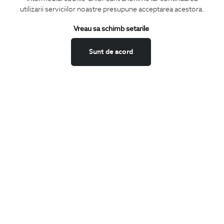
utilizarii serviciilor noastre presupune acceptarea acestora.
Termeni si conditii
Schimburi si retur
Vreau sa schimb setarile
Securitatea datelor
Sunt de acord
Feedback site
ANPC
SOL
BIGOTTI
Contact
Magazine
Cariere
Intrebari frecvente
Preturi retusuri
Sitemap
SHARE