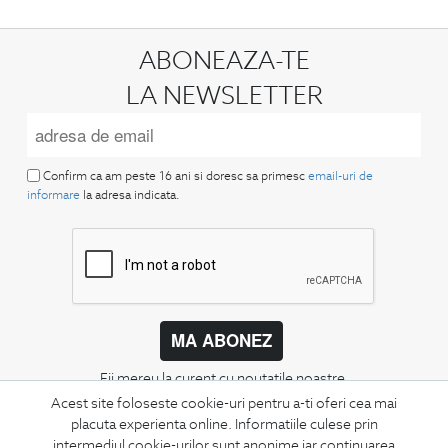
ABONEAZA-TE
LA NEWSLETTER
Confirm ca am peste 16 ani si doresc sa primesc
email-uri de
informare
la adresa indicata.
MA ABONEZ
Fii mereu la curent cu noutatile noastre,
oferte speciale si trenduri in moda masculina.
Acest site foloseste cookie-uri pentru a-ti oferi cea mai
placuta experienta online. Informatiile culese prin
intermediul cookie-urilor sunt anonime iar continuarea
CONCIERGE