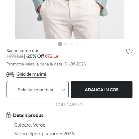
sacou verde uni
1090
Lei
| -20% Off
872
Lei
Promotie valabila pana la data: 31-08-2026
Ghid de marimi
Selectati marimea
ADAUGA IN COS
COD:
1483077
Detalii produs
Culoare:
Verde
Sezon:
Spring-summer 2026