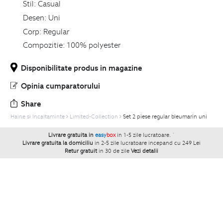
Stil:
Casual
Desen:
Uni
Corp:
Regular
Compozitie:
100% polyester
Disponibilitate produs in magazine
Opinia cumparatorului
Share
Haine si Incaltaminte
Limited-Collection
Set 2 piese regular bleumarin uni
Livrare gratuita in
easy
box
in 1-5 zile lucratoare.
`
Livrare gratuita la domiciliu
in 2-5 zile lucratoare incepand cu 249 Lei
Retur gratuit
in 30 de zile
Vezi detalii