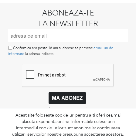
ABONEAZA-TE
LA NEWSLETTER
Confirm ca am peste 16 ani si doresc sa primesc
email-uri de
informare
la adresa indicata.
MA ABONEZ
Fii mereu la curent cu noutatile noastre,
Acest site foloseste cookie-uri pentru a-ti oferi cea mai
oferte speciale si trenduri in moda masculina.
placuta experienta online. Informatiile culese prin
intermediul cookie-urilor sunt anonime iar continuarea
CONCIERGE
utilizarii serviciilor noastre presupune acceptarea acestora.