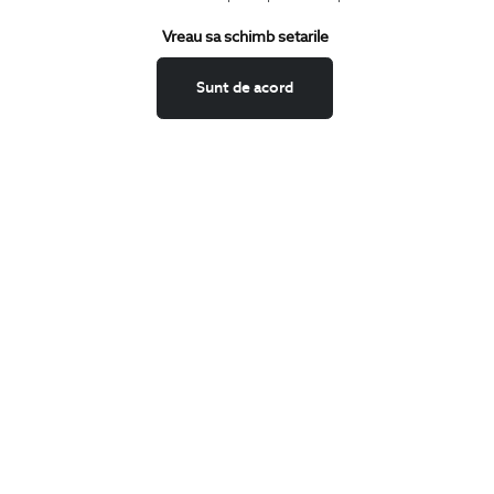
Termeni si conditii
Vreau sa schimb setarile
Schimburi si retur
Securitatea datelor
Sunt de acord
Feedback site
ANPC
SOL
BIGOTTI
Contact
Magazine
Cariere
Intrebari frecvente
Preturi retusuri
Sitemap
SHARE
Facebook