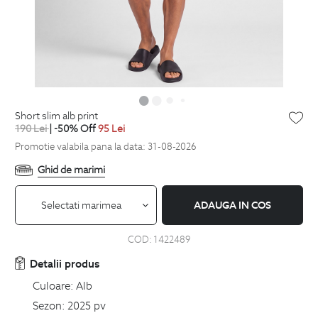
short slim alb print
190
Lei
| -50% Off
95
Lei
Promotie valabila pana la data: 31-08-2026
Ghid de marimi
Selectati marimea
ADAUGA IN COS
COD:
1422489
Detalii produs
Culoare:
Alb
Sezon:
2025 pv