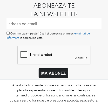
ABONEAZA-TE
LA NEWSLETTER
Confirm ca am peste 16 ani si doresc sa primesc
email-uri de
informare
la adresa indicata.
MA ABONEZ
Fii mereu la curent cu noutatile noastre,
Acest site foloseste cookie-uri pentru a-ti oferi cea mai
oferte speciale si trenduri in moda masculina.
placuta experienta online. Informatiile culese prin
intermediul cookie-urilor sunt anonime iar continuarea
CONCIERGE
utilizarii serviciilor noastre presupune acceptarea acestora.
Termeni si conditii