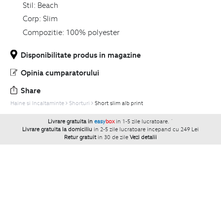
Stil:
Beach
Corp:
Slim
Compozitie:
100% polyester
Disponibilitate produs in magazine
Opinia cumparatorului
Share
Haine si Incaltaminte
Shorturi
Short slim alb print
Livrare gratuita in
easy
box
in 1-5 zile lucratoare.
`
Livrare gratuita la domiciliu
in 2-5 zile lucratoare incepand cu 249 Lei
Retur gratuit
in 30 de zile
Vezi detalii