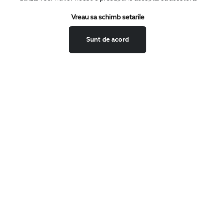
Termeni si conditii
Schimburi si retur
Vreau sa schimb setarile
Securitatea datelor
Sunt de acord
Feedback site
ANPC
SOL
BIGOTTI
Contact
Magazine
Cariere
Intrebari frecvente
Preturi retusuri
Sitemap
SHARE
Facebook