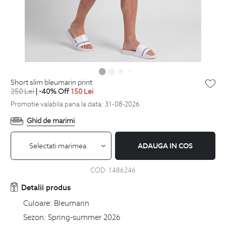
short slim bleumarin print
250
Lei
| -40% Off
150
Lei
Promotie valabila pana la data: 31-08-2026
Ghid de marimi
Selectati marimea
ADAUGA IN COS
COD:
1486246
Detalii produs
Culoare:
Bleumarin
Sezon:
Spring-summer 2026