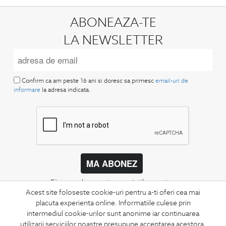
ABONEAZA-TE
LA NEWSLETTER
Confirm ca am peste 16 ani si doresc sa primesc
email-uri de
informare
la adresa indicata.
MA ABONEZ
Fii mereu la curent cu noutatile noastre,
Acest site foloseste cookie-uri pentru a-ti oferi cea mai
oferte speciale si trenduri in moda masculina.
placuta experienta online. Informatiile culese prin
intermediul cookie-urilor sunt anonime iar continuarea
CONCIERGE
utilizarii serviciilor noastre presupune acceptarea acestora.