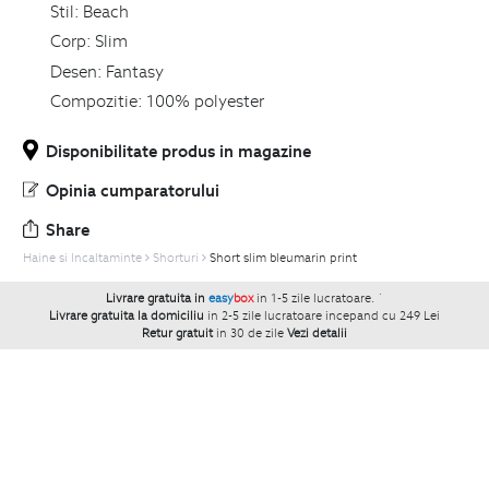
Stil:
Beach
Corp:
Slim
Desen:
Fantasy
Compozitie:
100% polyester
Disponibilitate produs in magazine
Opinia cumparatorului
Share
Haine si Incaltaminte
Shorturi
Short slim bleumarin print
Livrare gratuita in
easy
box
in 1-5 zile lucratoare.
`
Livrare gratuita la domiciliu
in 2-5 zile lucratoare incepand cu 249 Lei
Retur gratuit
in 30 de zile
Vezi detalii