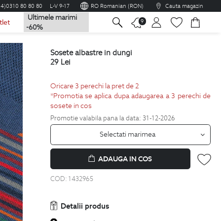
04)0310 80 80 80
L-V 9-17
RO Romanian (RON)
Cauta magazin
Ultimele marimi
na
9
tlet
-60%
sosete albastre in dungi
29
Lei
Oricare 3 perechi la pret de 2
*Promotia se aplica dupa adaugarea a 3 perechi de
sosete in cos
Promotie valabila pana la data: 31-12-2026
Selectati marimea
ADAUGA IN COS
COD:
1432965
Detalii produs