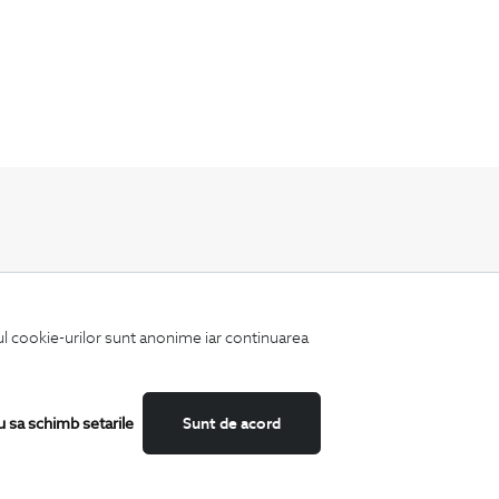
Fii mereu la curent cu noutatile noastre,
oferte speciale si trenduri in moda masculina.
iul cookie-urilor sunt anonime iar continuarea
u sa schimb setarile
Sunt de acord