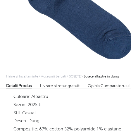
Haine si Incaltaminte
Accesorii barbati
SOSETE
Sosete albastre in dungi
Detalii Produs
Livrare si retur gratuit
Opinia Cumparatorului
Culoare:
Albastru
Sezon:
2025 ti
Stil:
Casual
Desen:
Dungi
Compozitie:
67% cotton 32% polyamide 1% elastane