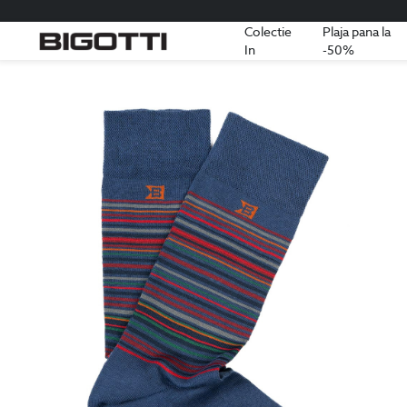
Colectie
Plaja pana la
In
-50%