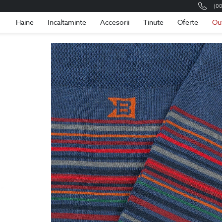
(0
Romania
Roma
Haine
Incaltaminte
Accesorii
Tinute
Oferte
Ou