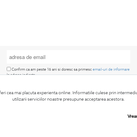
Confirm ca am peste 16 ani si doresc sa primesc
email-uri de informare
la adresa indicata.
feri cea mai placuta experienta online. Informatiile culese prin intermed
utilizarii serviciilor noastre presupune acceptarea acestora.
Vrea
MA ABONEZ