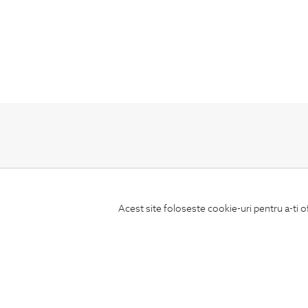
ABONEAZA-TE
LA NEWSLETTER
Acest site foloseste cookie-uri pentru a-ti o