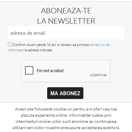
ABONEAZA-TE
LA NEWSLETTER
Confirm ca am peste 16 ani si doresc sa primesc
email-uri de
informare
la adresa indicata.
MA ABONEZ
Fii mereu la curent cu noutatile noastre,
Acest site foloseste cookie-uri pentru a-ti oferi cea mai
oferte speciale si trenduri in moda masculina.
placuta experienta online. Informatiile culese prin
intermediul cookie-urilor sunt anonime iar continuarea
CONCIERGE
utilizarii serviciilor noastre presupune acceptarea acestora.
Termeni si conditii