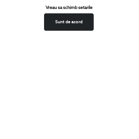
Vreau sa schimb setarile
Schimburi si retur
Securitatea datelor
Sunt de acord
Feedback site
ANPC
SOL
BIGOTTI
Contact
Magazine
Cariere
Intrebari frecvente
Preturi retusuri
Sitemap
SHARE
Facebook