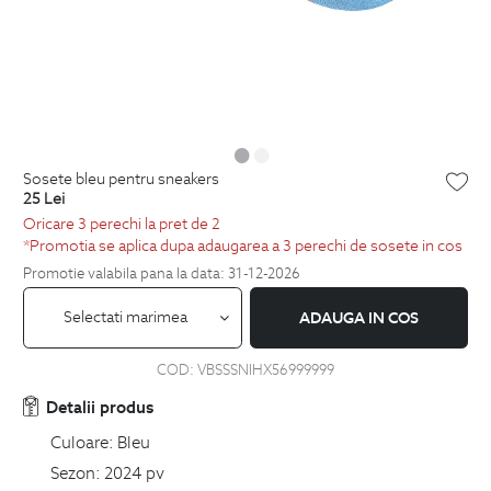
sosete bleu pentru sneakers
25
Lei
Oricare 3 perechi la pret de 2
*Promotia se aplica dupa adaugarea a 3 perechi de sosete in cos
Promotie valabila pana la data: 31-12-2026
Selectati marimea
ADAUGA IN COS
COD:
VBSSSNIHX56999999
Detalii produs
Culoare:
Bleu
Sezon:
2024 pv