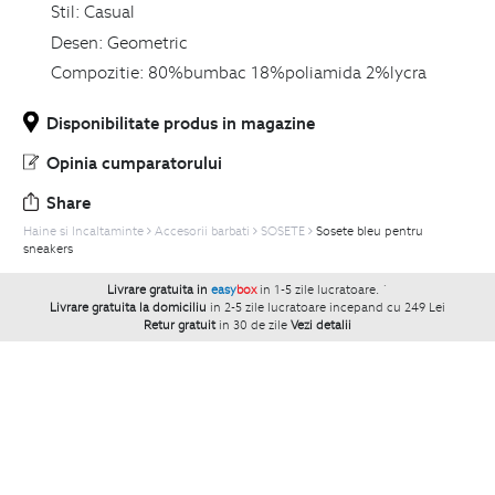
Stil:
Casual
Desen:
Geometric
Compozitie:
80%bumbac 18%poliamida 2%lycra
Disponibilitate produs in magazine
Opinia cumparatorului
Share
Haine si Incaltaminte
Accesorii barbati
SOSETE
Sosete bleu pentru
sneakers
Livrare gratuita in
easy
box
in 1-5 zile lucratoare.
`
Livrare gratuita la domiciliu
in 2-5 zile lucratoare incepand cu 249 Lei
Retur gratuit
in 30 de zile
Vezi detalii