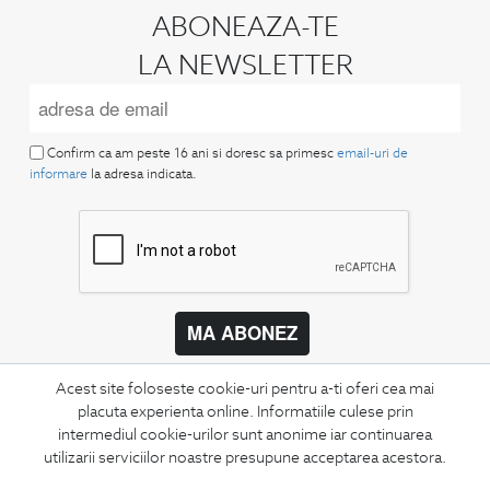
ABONEAZA-TE
LA NEWSLETTER
Confirm ca am peste 16 ani si doresc sa primesc
email-uri de
informare
la adresa indicata.
MA ABONEZ
Fii mereu la curent cu noutatile noastre,
Acest site foloseste cookie-uri pentru a-ti oferi cea mai
oferte speciale si trenduri in moda masculina.
placuta experienta online. Informatiile culese prin
intermediul cookie-urilor sunt anonime iar continuarea
CONCIERGE
utilizarii serviciilor noastre presupune acceptarea acestora.
Termeni si conditii