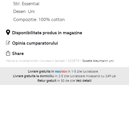
Stil:
Essential
Desen:
Uni
Compozitie:
100% cotton
Disponibilitate produs in magazine
Opinia cumparatorului
Share
Haine si Incaltaminte
Accesorii barbati
SOSETE
Sosete bleumarin uni
Livrare gratuita in
easy
box
in 1-5 zile lucratoare.
`
Livrare gratuita la domiciliu
in 2-5 zile lucratoare incepand cu 249 Lei
Retur gratuit
in 30 de zile
Vezi detalii