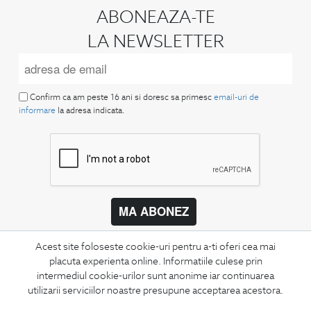
ABONEAZA-TE
LA NEWSLETTER
Confirm ca am peste 16 ani si doresc sa primesc
email-uri de
informare
la adresa indicata.
MA ABONEZ
Fii mereu la curent cu noutatile noastre,
Acest site foloseste cookie-uri pentru a-ti oferi cea mai
oferte speciale si trenduri in moda masculina.
placuta experienta online. Informatiile culese prin
intermediul cookie-urilor sunt anonime iar continuarea
CONCIERGE
utilizarii serviciilor noastre presupune acceptarea acestora.
Termeni si conditii