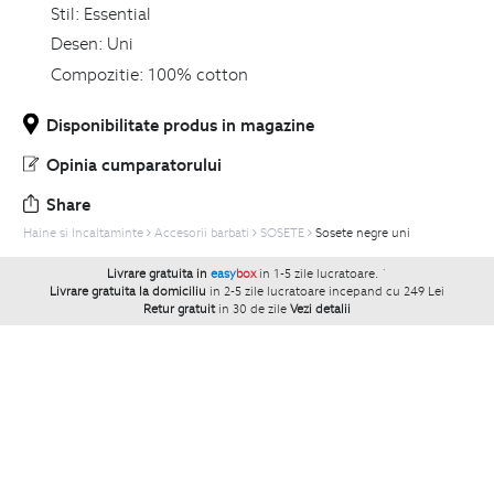
Stil:
Essential
Desen:
Uni
Compozitie:
100% cotton
Disponibilitate produs in magazine
Opinia cumparatorului
Share
Haine si Incaltaminte
Accesorii barbati
SOSETE
Sosete negre uni
Livrare gratuita in
easy
box
in 1-5 zile lucratoare.
`
Livrare gratuita la domiciliu
in 2-5 zile lucratoare incepand cu 249 Lei
Retur gratuit
in 30 de zile
Vezi detalii