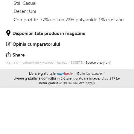
Stil:
Casual
Desen:
Uni
Compozitie:
77% cotton 22% polyamide 1% elastane
Disponibilitate produs in magazine
Opinia cumparatorului
Share
Haine si Incaltaminte
Accesorii barbati
SOSETE
Sosete oranj uni
Livrare gratuita in
easy
box
in 1-5 zile lucratoare.
`
Livrare gratuita la domiciliu
in 2-5 zile lucratoare incepand cu 249 Lei
Retur gratuit
in 30 de zile
Vezi detalii