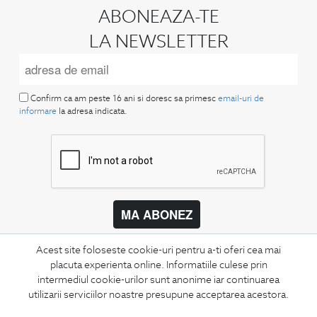
ABONEAZA-TE
LA NEWSLETTER
Confirm ca am peste 16 ani si doresc sa primesc
email-uri de
informare
la adresa indicata.
MA ABONEZ
Fii mereu la curent cu noutatile noastre,
Acest site foloseste cookie-uri pentru a-ti oferi cea mai
oferte speciale si trenduri in moda masculina.
placuta experienta online. Informatiile culese prin
intermediul cookie-urilor sunt anonime iar continuarea
CONCIERGE
utilizarii serviciilor noastre presupune acceptarea acestora.
Termeni si conditii