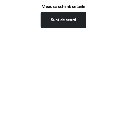
Vreau sa schimb setarile
Schimburi si retur
Securitatea datelor
Sunt de acord
Feedback site
ANPC
SOL
BIGOTTI
Contact
Magazine
Cariere
Intrebari frecvente
Preturi retusuri
Sitemap
SHARE
Facebook