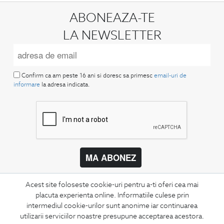
ABONEAZA-TE
LA NEWSLETTER
Confirm ca am peste 16 ani si doresc sa primesc
email-uri de
informare
la adresa indicata.
MA ABONEZ
Fii mereu la curent cu noutatile noastre,
Acest site foloseste cookie-uri pentru a-ti oferi cea mai
oferte speciale si trenduri in moda masculina.
placuta experienta online. Informatiile culese prin
intermediul cookie-urilor sunt anonime iar continuarea
CONCIERGE
utilizarii serviciilor noastre presupune acceptarea acestora.
Termeni si conditii