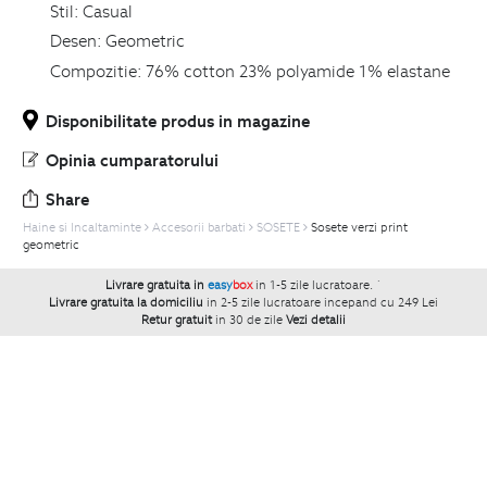
Stil:
Casual
Desen:
Geometric
Compozitie:
76% cotton 23% polyamide 1% elastane
Disponibilitate produs in magazine
Opinia cumparatorului
Share
Haine si Incaltaminte
Accesorii barbati
SOSETE
Sosete verzi print
geometric
Livrare gratuita in
easy
box
in 1-5 zile lucratoare.
`
Livrare gratuita la domiciliu
in 2-5 zile lucratoare incepand cu 249 Lei
Retur gratuit
in 30 de zile
Vezi detalii