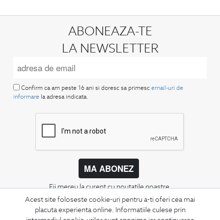
ABONEAZA-TE
LA NEWSLETTER
Confirm ca am peste 16 ani si doresc sa primesc
email-uri de
informare
la adresa indicata.
MA ABONEZ
Fii mereu la curent cu noutatile noastre,
oferte speciale si trenduri in moda masculina.
Acest site foloseste cookie-uri pentru a-ti oferi cea mai
placuta experienta online. Informatiile culese prin