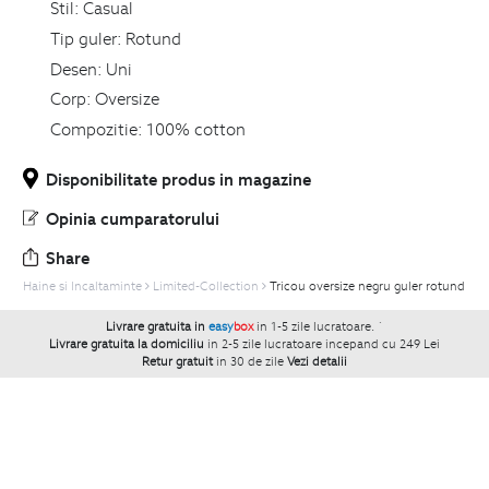
Stil:
Casual
Tip guler:
Rotund
Desen:
Uni
Corp:
Oversize
Compozitie:
100% cotton
Disponibilitate produs in magazine
Opinia cumparatorului
Share
Haine si Incaltaminte
Limited-Collection
Tricou oversize negru guler rotund
Livrare gratuita in
easy
box
in 1-5 zile lucratoare.
`
Livrare gratuita la domiciliu
in 2-5 zile lucratoare incepand cu 249 Lei
Retur gratuit
in 30 de zile
Vezi detalii