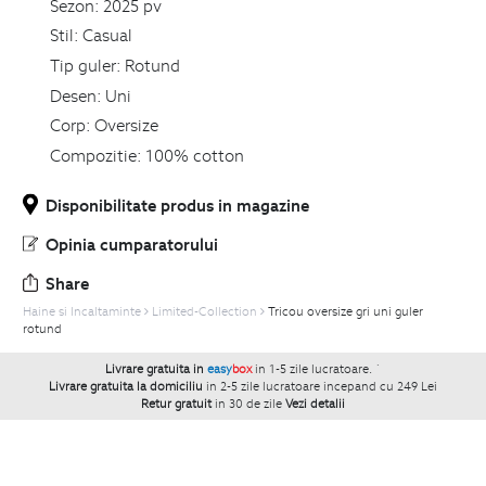
Sezon:
2025 pv
Stil:
Casual
Tip guler:
Rotund
Desen:
Uni
Corp:
Oversize
Compozitie:
100% cotton
Disponibilitate produs in magazine
Opinia cumparatorului
Share
Haine si Incaltaminte
Limited-Collection
Tricou oversize gri uni guler
rotund
Livrare gratuita in
easy
box
in 1-5 zile lucratoare.
`
Livrare gratuita la domiciliu
in 2-5 zile lucratoare incepand cu 249 Lei
Retur gratuit
in 30 de zile
Vezi detalii