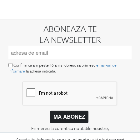
ABONEAZA-TE
LA NEWSLETTER
Confirm ca am peste 16 ani si doresc sa primesc
email-uri de
informare
la adresa indicata.
MA ABONEZ
Fii mereu la curent cu noutatile noastre,
oferte speciale si trenduri in moda masculina.
Acest site foloseste cookie-uri pentru a-ti oferi cea mai