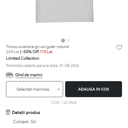
tricou oversize gri uni guler rotund
220
Lei
| -50% Off
110
Lei
Limited Collection
Promotie valabila pana la data: 31-08-2026
Ghid de marimi
Selectati marimea
ADAUGA IN COS
COD:
1412968
Detalii produs
Culoare:
Gri