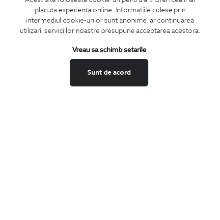
placuta experienta online. Informatiile culese prin
CONCIERGE
intermediul cookie-urilor sunt anonime iar continuarea
Termeni si conditii
utilizarii serviciilor noastre presupune acceptarea acestora.
Schimburi si retur
Vreau sa schimb setarile
Securitatea datelor
Feedback site
Sunt de acord
ANPC
SOL
BIGOTTI
Contact
Magazine
Cariere
Intrebari frecvente
Preturi retusuri
Sitemap