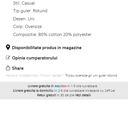
Stil:
Casual
Tip guler:
Rotund
Desen:
Uni
Corp:
Oversize
Compozitie:
80% cotton 20% polyester
Disponibilitate produs in magazine
Opinia cumparatorului
Share
Haine si Incaltaminte
Tricouri barbati
Tricou oversize gri uni guler rotund
Livrare gratuita in
easy
box
in 1-5 zile lucratoare.
`
Livrare gratuita la domiciliu
in 2-5 zile lucratoare incepand cu 249 Lei
Retur gratuit
in 30 de zile
Vezi detalii