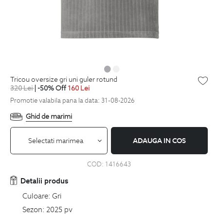
tricou oversize gri uni guler rotund
320
Lei
| -50% Off
160
Lei
Promotie valabila pana la data: 31-08-2026
Ghid de marimi
Selectati marimea
ADAUGA IN COS
COD:
1416643
Detalii produs
Culoare:
Gri
Sezon:
2025 pv