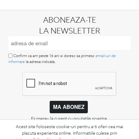
ABONEAZA-TE
LA NEWSLETTER
Confirm ca am peste 16 ani si doresc sa primesc
email-uri de
informare
la adresa indicata.
MA ABONEZ
Fii mereu la curent cu noutatile noastre,
oferte speciale si trenduri in moda masculina.
Acest site foloseste cookie-uri pentru a-ti oferi cea mai
placuta experienta online. Informatiile culese prin