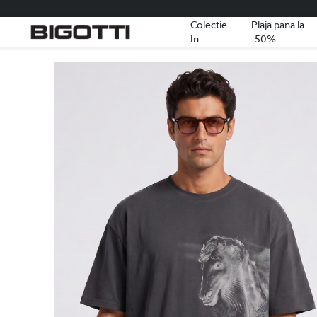
Colectie
Plaja pana la
In
-50%