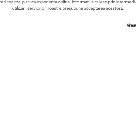
feri cea mai placuta experienta online. Informatiile culese prin intermed
Confirm ca am peste 16 ani si doresc sa primesc
email-uri de informare
la adresa indicata.
utilizarii serviciilor noastre presupune acceptarea acestora.
Vrea
MA ABONEZ
BIGOTTI
SHARE
Contact
Facebook
Magazine
LinkedIn
Cariere
Twitter
Intrebari frecvente
Pinterest
Preturi retusuri
Instagram
Sitemap
PARTENERI IN
ROMANIA: