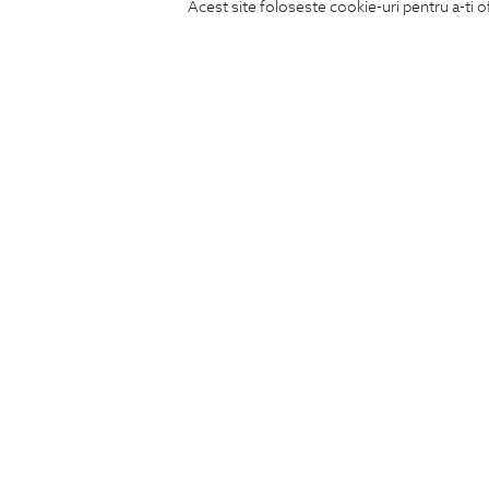
Acest site foloseste cookie-uri pentru a-ti o
ABONEAZA-TE
LA NEWSLETTER
CONCIERGE
Termeni si conditii
Schimburi si retur
Securitatea datelor
Feedback site
ANPC
SOL