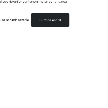
iul cookie-urilor sunt anonime iar continuarea
Fii mereu la curent cu noutatile noastre,
oferte speciale si trenduri in moda masculina.
u sa schimb setarile
Sunt de acord
CATEGORII
Camasi
Tricouri
Sacouri
Costume
Incaltaminte
Pantaloni
Accesorii