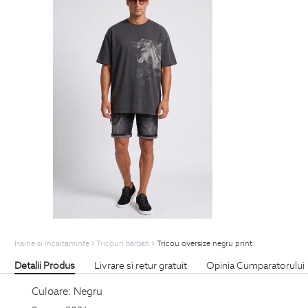
Haine si Incaltaminte
Tricouri barbati
Tricou oversize negru print
Detalii Produs
Livrare si retur gratuit
Opinia Cumparatorului
Culoare:
Negru