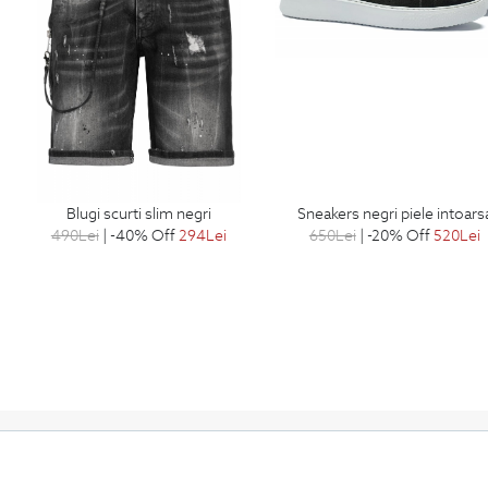
blugi scurti slim negri
sneakers negri piele intoars
490
Lei
| -40% Off
294
Lei
650
Lei
| -20% Off
520
Lei