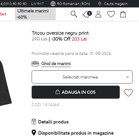
04)0310 80 80 80
L-V 9-17
RO Romanian (RON)
Cauta magazin
Ultimele marimi
na
8
tlet
-60%
tricou oversize negru print
290
Lei
| -30% Off
203
Lei
Promotie valabila pana la data: 31-08-2026
Ghid de marimi
Selectati marimea
ADAUGA IN COS
COD:
1414264
Detalii produs
Disponibilitate produs in magazine