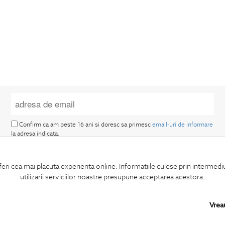
Confirm ca am peste 16 ani si doresc sa primesc
email-uri de informare
la adresa indicata.
feri cea mai placuta experienta online. Informatiile culese prin intermed
utilizarii serviciilor noastre presupune acceptarea acestora.
Vrea
MA ABONEZ