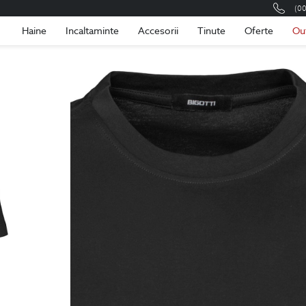
(0
Romania
Roma
Haine
Incaltaminte
Accesorii
Tinute
Oferte
Ou