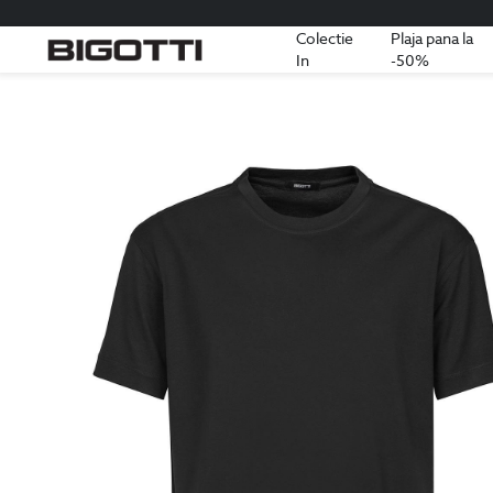
Colectie
Plaja pana la
In
-50%