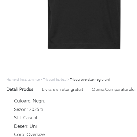
Haine si Incaltaminte
Tricouri barbati
Tricou oversize negru uni
Detalii Produs
Livrare si retur gratuit
Opinia Cumparatorului
Culoare:
Negru
Sezon:
2025 ti
Stil:
Casual
Desen:
Uni
Corp:
Oversize