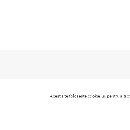
ABONEAZA-TE
LA NEWSLETTER
Acest site foloseste cookie-uri pentru a-ti o