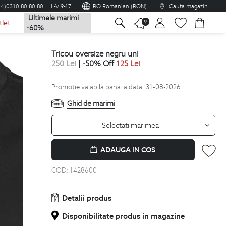
04)0310 80 80 80
L-V 9-17
RO Romanian (RON)
Cauta magazin
Ultimele marimi
na
9
tlet
-60%
tricou oversize negru uni
250
Lei
| -50% Off
125
Lei
Promotie valabila pana la data: 31-08-2026
Ghid de marimi
Selectati marimea
ADAUGA IN COS
COD:
1428600
Detalii produs
Disponibilitate produs in magazine