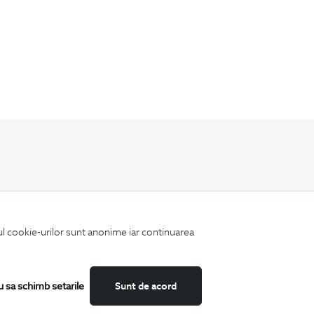
Fii mereu la curent cu noutatile noastre,
oferte speciale si trenduri in moda masculina.
iul cookie-urilor sunt anonime iar continuarea
u sa schimb setarile
Sunt de acord