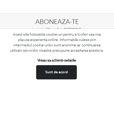
ABONEAZA-TE
LA NEWSLETTER
Acest site foloseste cookie-uri pentru a-ti oferi cea mai
placuta experienta online. Informatiile culese prin
intermediul cookie-urilor sunt anonime iar continuarea
utilizarii serviciilor noastre presupune acceptarea acestora.
Confirm ca am peste 16 ani si doresc sa primesc
email-uri de
informare
la adresa indicata.
Vreau sa schimb setarile
Sunt de acord
MA ABONEZ
Fii mereu la curent cu noutatile noastre,
oferte speciale si trenduri in moda masculina.