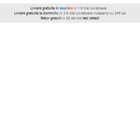
Livrare gratuita in
easy
box
in 1-5 zile lucratoare.
`
Livrare gratuita la domiciliu
in 2-5 zile lucratoare incepand cu 249 Lei
Retur gratuit
in 30 de zile
Vezi detalii