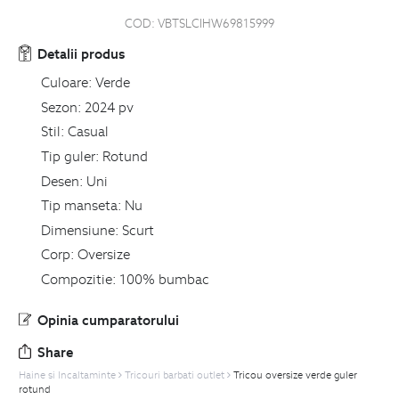
COD:
VBTSLCIHW69815999
Detalii produs
Culoare:
Verde
Sezon:
2024 pv
Stil:
Casual
Tip guler:
Rotund
Desen:
Uni
Tip manseta:
Nu
Dimensiune:
Scurt
Corp:
Oversize
Compozitie:
100% bumbac
Opinia cumparatorului
Share
Haine si Incaltaminte
Tricouri barbati outlet
Tricou oversize verde guler
rotund