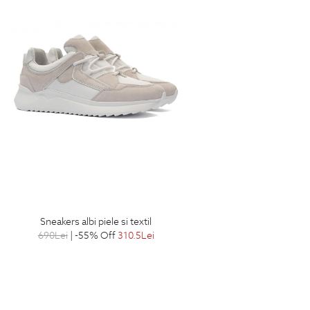
sneakers albi piele si textil
690
Lei
| -55% Off
310.5
Lei