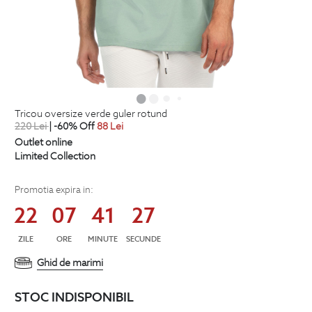
tricou oversize verde guler rotund
220
Lei
| -60% Off
88
Lei
Outlet online
Limited Collection
Promotia expira in:
22
07
41
26
ZILE
ORE
MINUTE
SECUNDE
Ghid de marimi
STOC INDISPONIBIL