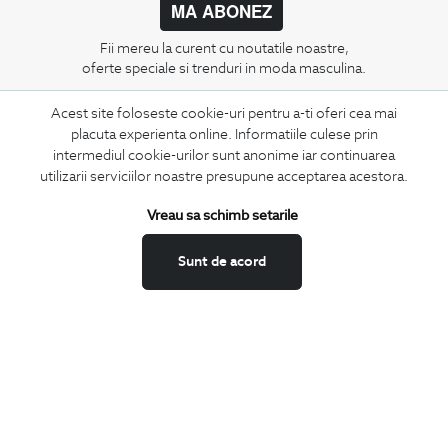
MA ABONEZ
Fii mereu la curent cu noutatile noastre,
oferte speciale si trenduri in moda masculina.
Acest site foloseste cookie-uri pentru a-ti oferi cea mai
CONCIERGE
placuta experienta online. Informatiile culese prin
Termeni si conditii
intermediul cookie-urilor sunt anonime iar continuarea
Schimburi si retur
utilizarii serviciilor noastre presupune acceptarea acestora.
Securitatea datelor
Vreau sa schimb setarile
Feedback site
ANPC
Sunt de acord
SOL
BIGOTTI
Contact
Magazine
Cariere
Intrebari frecvente