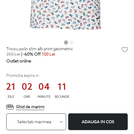
tricou polo slim alb print geometric
250
Lei
| -60% Off
100
Lei
Outlet online
Promotia expira in:
21
02
04
11
ZILE
ORE
MINUTE
SECUNDE
Ghid de marimi
Selectati marimea
ADAUGA IN COS