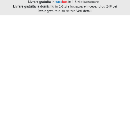
Livrare gratuita in
easy
box
in 1-5 zile lucratoare.
`
Livrare gratuita la domiciliu
in 2-5 zile lucratoare incepand cu 249 Lei
Retur gratuit
in 30 de zile
Vezi detalii