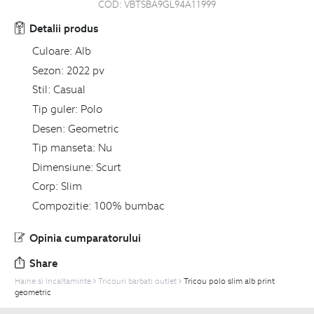
COD:
VBTSBA9GL94A11999
Detalii produs
Culoare:
Alb
Sezon:
2022 pv
Stil:
Casual
Tip guler:
Polo
Desen:
Geometric
Tip manseta:
Nu
Dimensiune:
Scurt
Corp:
Slim
Compozitie:
100% bumbac
Opinia cumparatorului
Share
Haine si Incaltaminte
Tricouri barbati outlet
Tricou polo slim alb print
geometric