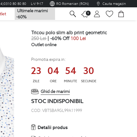
04)0310 80 80 80
L-V 9-17
RO Romanian (RON)
Cauta magazin
Ultimele marimi
na
9
tlet
-60%
tricou polo slim alb print geometric
250
Lei
| -60% Off
100
Lei
Outlet online
Promotia expira in:
23
04
54
30
ZILE
ORE
MINUTE
SECUNDE
Ghid de marimi
STOC INDISPONIBIL
COD:
VBTSBA9GL99A11999
Detalii produs