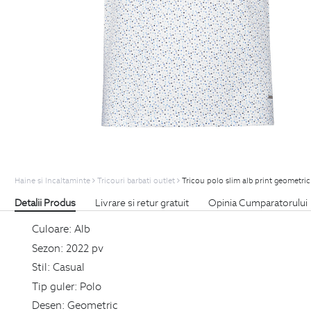
Haine si Incaltaminte
Tricouri barbati outlet
Tricou polo slim alb print geometric
Detalii Produs
Livrare si retur gratuit
Opinia Cumparatorului
Culoare:
Alb
Sezon:
2022 pv
Stil:
Casual
Tip guler:
Polo
Desen:
Geometric