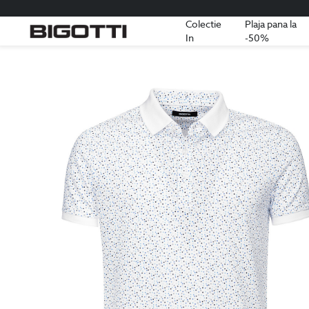
Colectie
Plaja pana la
In
-50%