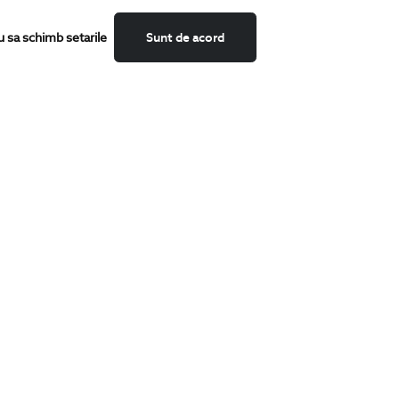
u sa schimb setarile
Sunt de acord
CATEGORII
Camasi
Tricouri
Sacouri
Costume
Incaltaminte
Pantaloni
Accesorii