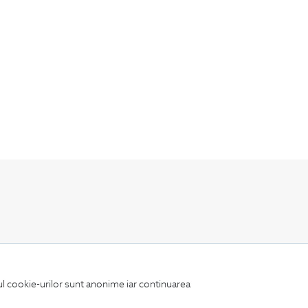
Fii mereu la curent cu noutatile noastre,
oferte speciale si trenduri in moda masculina.
iul cookie-urilor sunt anonime iar continuarea