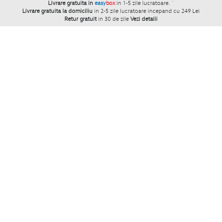
Livrare gratuita in
easy
box
in 1-5 zile lucratoare.
`
Livrare gratuita la domiciliu
in 2-5 zile lucratoare incepand cu 249 Lei
Retur gratuit
in 30 de zile
Vezi detalii