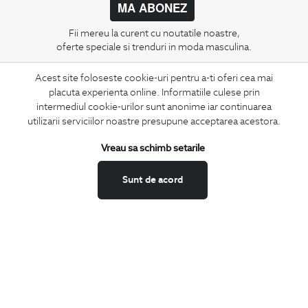
MA ABONEZ
Fii mereu la curent cu noutatile noastre,
oferte speciale si trenduri in moda masculina.
Acest site foloseste cookie-uri pentru a-ti oferi cea mai
CONCIERGE
placuta experienta online. Informatiile culese prin
Termeni si conditii
intermediul cookie-urilor sunt anonime iar continuarea
Schimburi si retur
utilizarii serviciilor noastre presupune acceptarea acestora.
Securitatea datelor
Vreau sa schimb setarile
Feedback site
ANPC
Sunt de acord
SOL
BIGOTTI
Contact
Magazine
Cariere
Intrebari frecvente