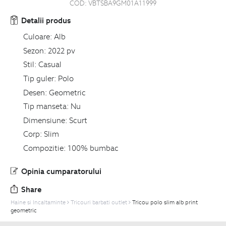
COD:
VBTSBA9GM01A11999
Detalii produs
Culoare:
Alb
Sezon:
2022 pv
Stil:
Casual
Tip guler:
Polo
Desen:
Geometric
Tip manseta:
Nu
Dimensiune:
Scurt
Corp:
Slim
Compozitie:
100% bumbac
Opinia cumparatorului
Share
Haine si Incaltaminte
Tricouri barbati outlet
Tricou polo slim alb print
geometric