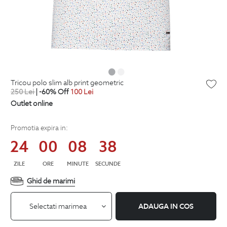
tricou polo slim alb print geometric
250
Lei
| -60% Off
100
Lei
Outlet online
Promotia expira in:
24
00
08
38
ZILE
ORE
MINUTE
SECUNDE
Ghid de marimi
Selectati marimea
ADAUGA IN COS