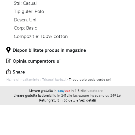
Stil:
Casual
Tip guler:
Polo
Desen:
Uni
Corp:
Basic
Compozitie:
100% cotton
Disponibilitate produs in magazine
Opinia cumparatorului
Share
Haine si Incaltaminte
Tricouri barbati
Tricou polo basic verde uni
Livrare gratuita in
easy
box
in 1-5 zile lucratoare.
`
Livrare gratuita la domiciliu
in 2-5 zile lucratoare incepand cu 249 Lei
Retur gratuit
in 30 de zile
Vezi detalii