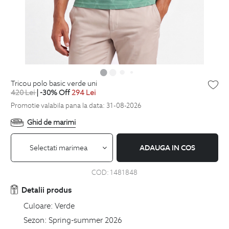
tricou polo basic verde uni
420
Lei
| -30% Off
294
Lei
Promotie valabila pana la data: 31-08-2026
Ghid de marimi
Selectati marimea
ADAUGA IN COS
COD:
1481848
Detalii produs
Culoare:
Verde
Sezon:
Spring-summer 2026