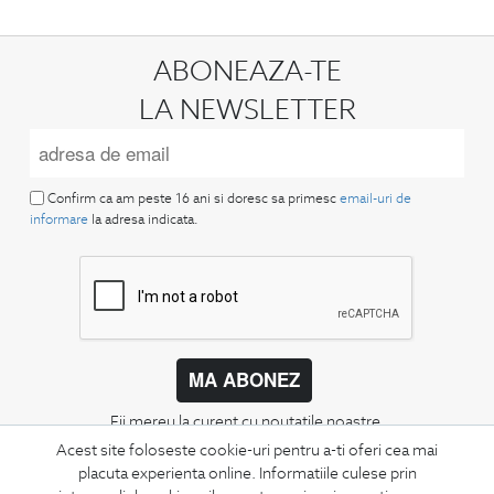
ABONEAZA-TE
LA NEWSLETTER
Confirm ca am peste 16 ani si doresc sa primesc
email-uri de
informare
la adresa indicata.
MA ABONEZ
Fii mereu la curent cu noutatile noastre,
oferte speciale si trenduri in moda masculina.
Acest site foloseste cookie-uri pentru a-ti oferi cea mai
placuta experienta online. Informatiile culese prin