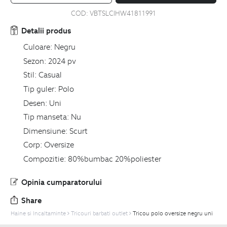
COD:
VBTSLCIHW41811991
Detalii produs
Culoare:
Negru
Sezon:
2024 pv
Stil:
Casual
Tip guler:
Polo
Desen:
Uni
Tip manseta:
Nu
Dimensiune:
Scurt
Corp:
Oversize
Compozitie:
80%bumbac 20%poliester
Opinia cumparatorului
Share
Haine si Incaltaminte
Tricouri barbati outlet
Tricou polo oversize negru uni