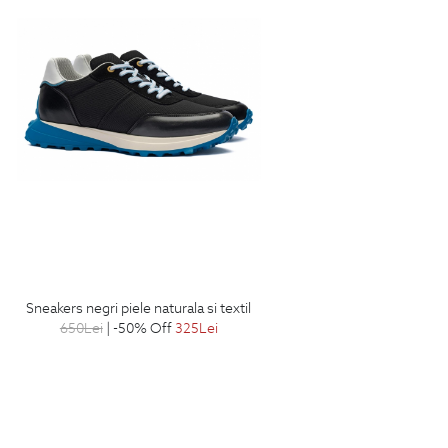
sneakers negri piele naturala si textil
650
Lei
| -50% Off
325
Lei