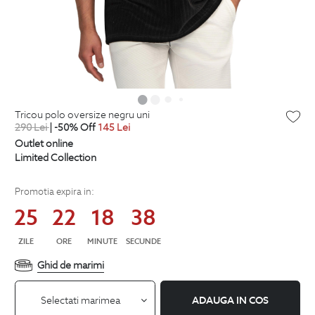
tricou polo oversize negru uni
290
Lei
| -50% Off
145
Lei
Outlet online
Limited Collection
Promotia expira in:
25
22
18
38
ZILE
ORE
MINUTE
SECUNDE
Ghid de marimi
Selectati marimea
ADAUGA IN COS