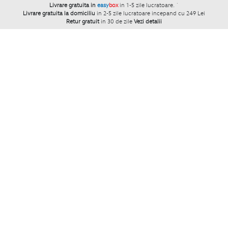
Livrare gratuita in
easy
box
in 1-5 zile lucratoare.
`
Livrare gratuita la domiciliu
in 2-5 zile lucratoare incepand cu 249 Lei
Retur gratuit
in 30 de zile
Vezi detalii