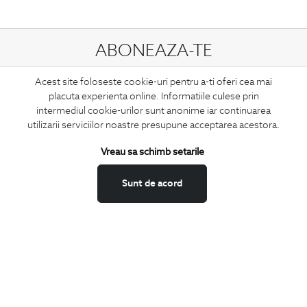
ABONEAZA-TE
LA NEWSLETTER
Acest site foloseste cookie-uri pentru a-ti oferi cea mai
placuta experienta online. Informatiile culese prin
intermediul cookie-urilor sunt anonime iar continuarea
utilizarii serviciilor noastre presupune acceptarea acestora.
Confirm ca am peste 16 ani si doresc sa primesc
email-uri de
informare
la adresa indicata.
Vreau sa schimb setarile
Sunt de acord
MA ABONEZ
Fii mereu la curent cu noutatile noastre,
oferte speciale si trenduri in moda masculina.