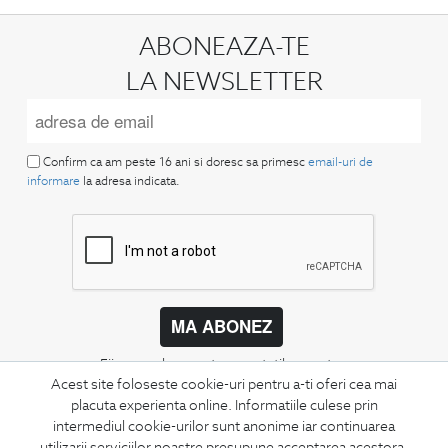
ABONEAZA-TE
LA NEWSLETTER
Confirm ca am peste 16 ani si doresc sa primesc
email-uri de
informare
la adresa indicata.
MA ABONEZ
Fii mereu la curent cu noutatile noastre,
oferte speciale si trenduri in moda masculina.
Acest site foloseste cookie-uri pentru a-ti oferi cea mai
placuta experienta online. Informatiile culese prin
intermediul cookie-urilor sunt anonime iar continuarea
CONCIERGE
utilizarii serviciilor noastre presupune acceptarea acestora.