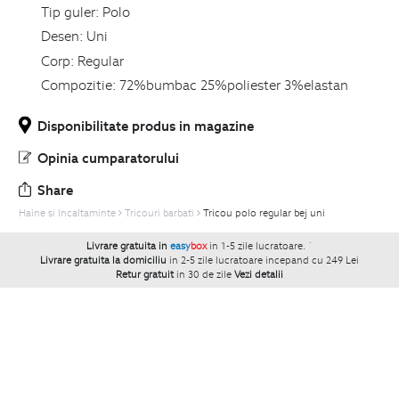
Tip guler:
Polo
Desen:
Uni
Corp:
Regular
Compozitie:
72%bumbac 25%poliester 3%elastan
Disponibilitate produs in magazine
Opinia cumparatorului
Share
Haine si Incaltaminte
Tricouri barbati
Tricou polo regular bej uni
Livrare gratuita in
easy
box
in 1-5 zile lucratoare.
`
Livrare gratuita la domiciliu
in 2-5 zile lucratoare incepand cu 249 Lei
Retur gratuit
in 30 de zile
Vezi detalii