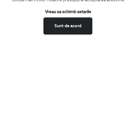
Termeni si conditii
Schimburi si retur
Vreau sa schimb setarile
Securitatea datelor
Sunt de acord
Feedback site
ANPC
SOL
BIGOTTI
Contact
Magazine
Cariere
Intrebari frecvente
Preturi retusuri
Sitemap
SHARE
Facebook