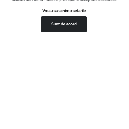
Termeni si conditii
Schimburi si retur
Vreau sa schimb setarile
Securitatea datelor
Sunt de acord
Feedback site
ANPC
SOL
BIGOTTI
Contact
Magazine
Cariere
Intrebari frecvente
Preturi retusuri
Sitemap
SHARE
Facebook