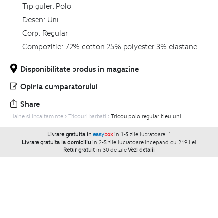
Tip guler:
Polo
Desen:
Uni
Corp:
Regular
Compozitie:
72% cotton 25% polyester 3% elastane
Disponibilitate produs in magazine
Opinia cumparatorului
Share
Haine si Incaltaminte
Tricouri barbati
Tricou polo regular bleu uni
Livrare gratuita in
easy
box
in 1-5 zile lucratoare.
`
Livrare gratuita la domiciliu
in 2-5 zile lucratoare incepand cu 249 Lei
Retur gratuit
in 30 de zile
Vezi detalii