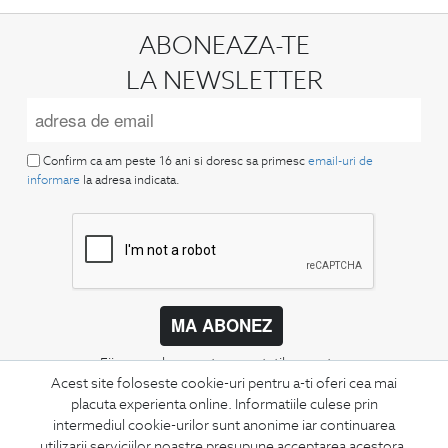
ABONEAZA-TE
LA NEWSLETTER
Confirm ca am peste 16 ani si doresc sa primesc
email-uri de
informare
la adresa indicata.
MA ABONEZ
Fii mereu la curent cu noutatile noastre,
oferte speciale si trenduri in moda masculina.
Acest site foloseste cookie-uri pentru a-ti oferi cea mai
placuta experienta online. Informatiile culese prin
intermediul cookie-urilor sunt anonime iar continuarea
CONCIERGE
utilizarii serviciilor noastre presupune acceptarea acestora.