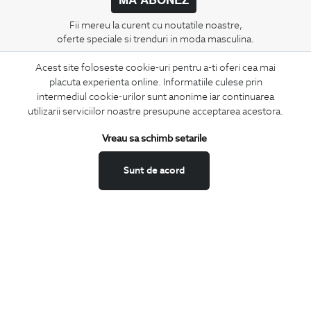
Fii mereu la curent cu noutatile noastre,
oferte speciale si trenduri in moda masculina.
Acest site foloseste cookie-uri pentru a-ti oferi cea mai
CONCIERGE
placuta experienta online. Informatiile culese prin
Termeni si conditii
intermediul cookie-urilor sunt anonime iar continuarea
Schimburi si retur
utilizarii serviciilor noastre presupune acceptarea acestora.
Securitatea datelor
Vreau sa schimb setarile
Feedback site
ANPC
Sunt de acord
SOL
BIGOTTI
Contact
Magazine
Cariere
Intrebari frecvente