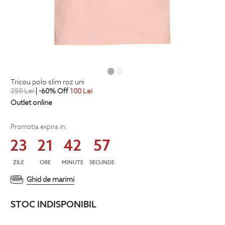
tricou polo slim roz uni
250
Lei
| -60% Off
100
Lei
Outlet online
Promotia expira in:
23
21
42
57
ZILE
ORE
MINUTE
SECUNDE
Ghid de marimi
STOC INDISPONIBIL