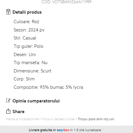
COD:
VOTSBAIHZ66A11999
Detalii produs
Culoare:
Roz
Sezon:
2024 pv
Stil:
Casual
Tip guler:
Polo
Desen:
Uni
Tip manseta:
Nu
Dimensiune:
Scurt
Corp:
Slim
Compozitie:
95% bumac 5% lycra
Opinia cumparatorului
Share
Haine si Incaltaminte
Tricouri barbati outlet
Tricou polo slim roz uni
Livrare gratuita in
easy
box
in 1-5 zile lucratoare.
`