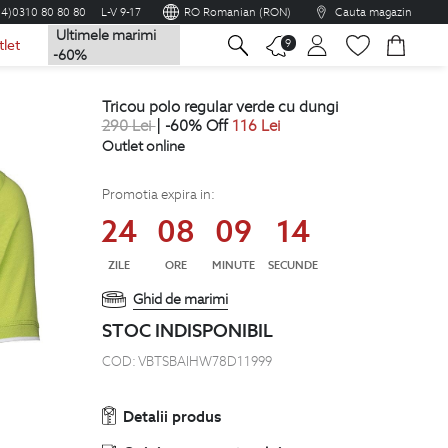
04)0310 80 80 80
L-V 9-17
RO Romanian (RON)
Cauta magazin
Ultimele marimi
na
9
tlet
-60%
tricou polo regular verde cu dungi
290
Lei
| -60% Off
116
Lei
Outlet online
Promotia expira in:
24
08
09
13
ZILE
ORE
MINUTE
SECUNDE
Ghid de marimi
STOC INDISPONIBIL
COD:
VBTSBAIHW78D11999
Detalii produs
Opinia cumparatorului