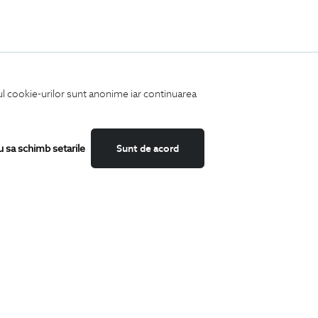
iul cookie-urilor sunt anonime iar continuarea
u sa schimb setarile
Sunt de acord
Fii mereu la curent cu noutatile noastre,
oferte speciale si trenduri in moda masculina.