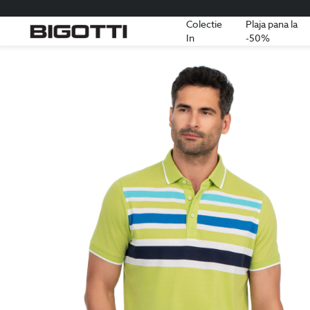
Colectie
Plaja pana la
In
-50%