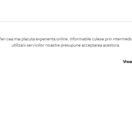
feri cea mai placuta experienta online. Informatiile culese prin intermed
utilizarii serviciilor noastre presupune acceptarea acestora.
Vrea
Confirm ca am peste 16 ani si doresc sa primesc
email-uri de informare
la adresa indicata.
MA ABONEZ