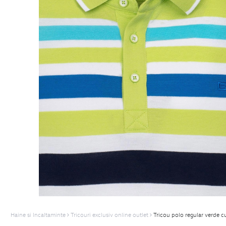
Haine si Incaltaminte
Tricouri exclusiv online outlet
Tricou polo regular verde c