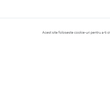
Acest site foloseste cookie-uri pentru a-ti o
ABONEAZA-TE
LA NEWSLETTER