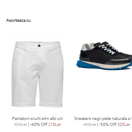
Asorteaza cu
pantaloni scurti slim albi uni
sneakers negri piele naturala si tex
350
Lei
| -40% Off
210
Lei
650
Lei
| -50% Off
325
Lei