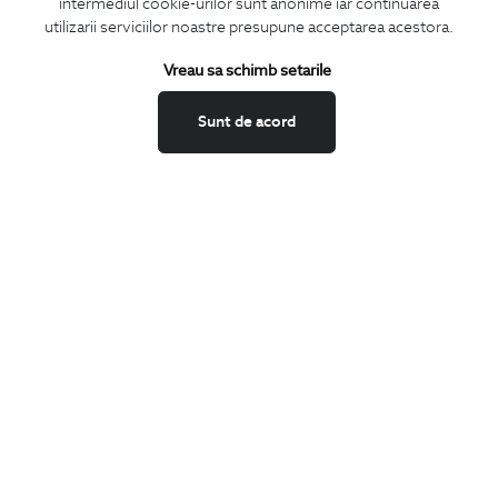
intermediul cookie-urilor sunt anonime iar continuarea
CONCIERGE
utilizarii serviciilor noastre presupune acceptarea acestora.
Termeni si conditii
Schimburi si retur
Vreau sa schimb setarile
Securitatea datelor
Sunt de acord
Feedback site
ANPC
SOL
BIGOTTI
Contact
Magazine
Cariere
Intrebari frecvente
Preturi retusuri
Sitemap
SHARE