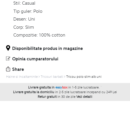
Stil:
Casual
Tip guler:
Polo
Desen:
Uni
Corp:
Slim
Compozitie:
100% cotton
Disponibilitate produs in magazine
Opinia cumparatorului
Share
Haine si Incaltaminte
Tricouri barbati
Tricou polo slim alb uni
Livrare gratuita in
easy
box
in 1-5 zile lucratoare.
`
Livrare gratuita la domiciliu
in 2-5 zile lucratoare incepand cu 249 Lei
Retur gratuit
in 30 de zile
Vezi detalii