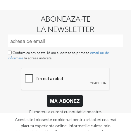
ABONEAZA-TE
LA NEWSLETTER
Confirm ca am peste 16 ani si doresc sa primesc
email-uri de
informare
la adresa indicata.
MA ABONEZ
Fii mereu la curent cu noutatile noastre,
oferte speciale si trenduri in moda masculina.
Acest site foloseste cookie-uri pentru a-ti oferi cea mai
placuta experienta online. Informatiile culese prin