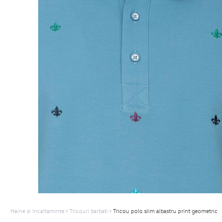
Haine si Incaltaminte
Tricouri barbati
Tricou polo slim albastru print geometric