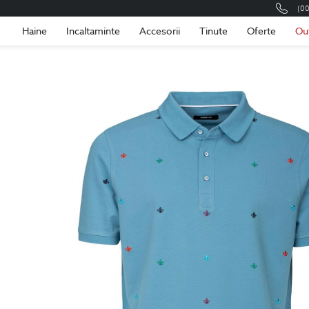
(0
Romania
Roma
Haine
Incaltaminte
Accesorii
Tinute
Oferte
Ou