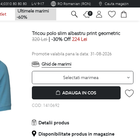
04)0310 80 80 80
L-V 9-17
RO Romanian (RON)
Cauta magazin
Ultimele marimi
na
9
tlet
-60%
tricou polo slim albastru print geometric
320
Lei
| -30% Off
224
Lei
Promotie valabila pana la data: 31-08-2026
Ghid de marimi
Selectati marimea
ADAUGA IN COS
COD:
1410692
Detalii produs
Disponibilitate produs in magazine