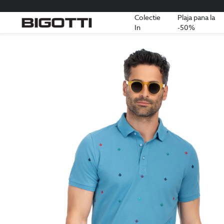
Colectie
Plaja pana la
In
-50%