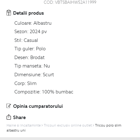
COD:
VBTSBAIHW52A11999
Detalii produs
Culoare:
Albastru
Sezon:
2024 pv
Stil:
Casual
Tip guler:
Polo
Desen:
Brodat
Tip manseta:
Nu
Dimensiune:
Scurt
Corp:
Slim
Compozitie:
100% bumbac
Opinia cumparatorului
Share
Haine si Incaltaminte
Tricouri exclusiv online outlet
Tricou polo slim
albastru uni