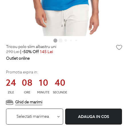
tricou polo slim albastru uni
290
Lei
| -50% Off
145
Lei
Outlet online
Promotia expira in:
24
08
10
39
ZILE
ORE
MINUTE
SECUNDE
Ghid de marimi
Selectati marimea
ADAUGA IN COS