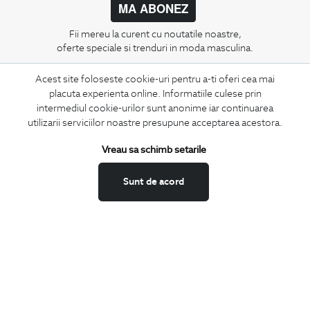
MA ABONEZ
Fii mereu la curent cu noutatile noastre,
oferte speciale si trenduri in moda masculina.
Acest site foloseste cookie-uri pentru a-ti oferi cea mai
CONCIERGE
placuta experienta online. Informatiile culese prin
Termeni si conditii
intermediul cookie-urilor sunt anonime iar continuarea
Schimburi si retur
utilizarii serviciilor noastre presupune acceptarea acestora.
Securitatea datelor
Vreau sa schimb setarile
Feedback site
ANPC
Sunt de acord
SOL
BIGOTTI
Contact
Magazine
Cariere
Intrebari frecvente