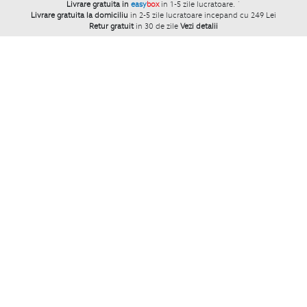
Livrare gratuita in
easy
box
in 1-5 zile lucratoare.
`
Livrare gratuita la domiciliu
in 2-5 zile lucratoare incepand cu 249 Lei
Retur gratuit
in 30 de zile
Vezi detalii