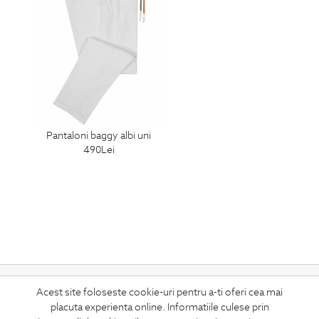
pantaloni baggy albi uni
490
Lei
ABONEAZA-TE
Acest site foloseste cookie-uri pentru a-ti oferi cea mai
LA NEWSLETTER
placuta experienta online. Informatiile culese prin