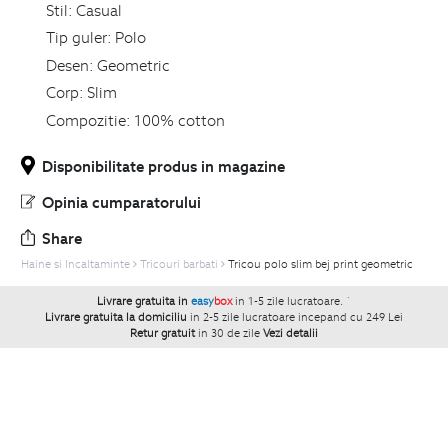
Stil:
Casual
Tip guler:
Polo
Desen:
Geometric
Corp:
Slim
Compozitie:
100% cotton
Disponibilitate produs in magazine
Opinia cumparatorului
Share
Haine si Incaltaminte
Tricouri barbati
Tricou polo slim bej print geometric
Livrare gratuita in
easy
box
in 1-5 zile lucratoare.
`
Livrare gratuita la domiciliu
in 2-5 zile lucratoare incepand cu 249 Lei
Retur gratuit
in 30 de zile
Vezi detalii