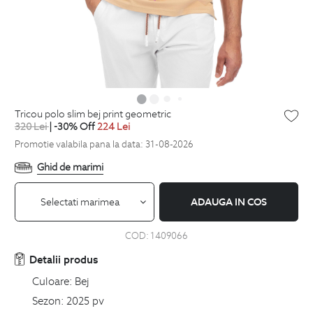
tricou polo slim bej print geometric
320
Lei
| -30% Off
224
Lei
Promotie valabila pana la data: 31-08-2026
Ghid de marimi
Selectati marimea
ADAUGA IN COS
COD:
1409066
Detalii produs
Culoare:
Bej
Sezon:
2025 pv