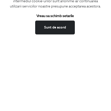
intermediul cookie-urilor sunt anonime iar continuarea
utilizarii serviciilor noastre presupune acceptarea acestora.
Vreau sa schimb setarile
Confirm ca am peste 16 ani si doresc sa primesc
email-uri de
informare
la adresa indicata.
Sunt de acord
MA ABONEZ
Fii mereu la curent cu noutatile noastre,
oferte speciale si trenduri in moda masculina.
CONCIERGE
Termeni si conditii
Schimburi si retur
Securitatea datelor