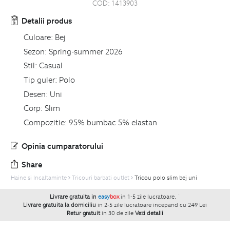
COD:
1413903
Detalii produs
Culoare:
Bej
Sezon:
Spring-summer 2026
Stil:
Casual
Tip guler:
Polo
Desen:
Uni
Corp:
Slim
Compozitie:
95% bumbac 5% elastan
Opinia cumparatorului
Share
Haine si Incaltaminte
Tricouri barbati outlet
Tricou polo slim bej uni
Livrare gratuita in
easy
box
in 1-5 zile lucratoare.
`
Livrare gratuita la domiciliu
in 2-5 zile lucratoare incepand cu 249 Lei
Retur gratuit
in 30 de zile
Vezi detalii