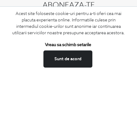
ABONEAZA-TE
Acest site foloseste cookie-uri pentru a-ti oferi cea mai
LA NEWSLETTER
placuta experienta online. Informatiile culese prin
intermediul cookie-urilor sunt anonime iar continuarea
utilizarii serviciilor noastre presupune acceptarea acestora.
Confirm ca am peste 16 ani si doresc sa primesc
email-uri de
Vreau sa schimb setarile
informare
la adresa indicata.
Sunt de acord
MA ABONEZ
Fii mereu la curent cu noutatile noastre,
oferte speciale si trenduri in moda masculina.
CONCIERGE
Termeni si conditii