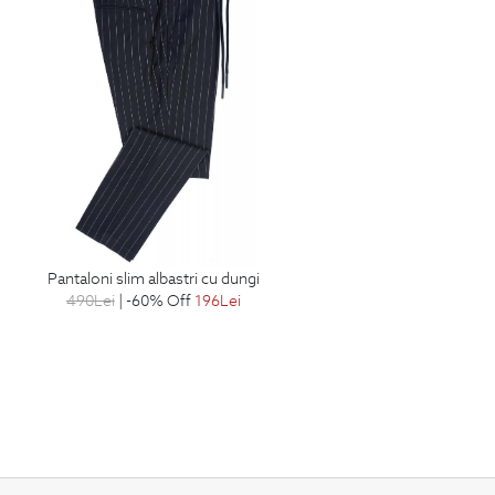
pantaloni slim albastri cu dungi
490
Lei
| -60% Off
196
Lei