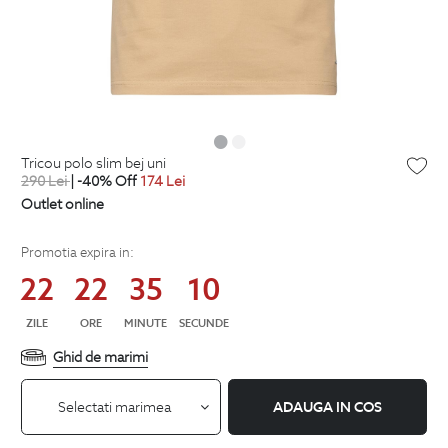
tricou polo slim bej uni
290
Lei
| -40% Off
174
Lei
Outlet online
Promotia expira in:
22
22
35
10
ZILE
ORE
MINUTE
SECUNDE
Ghid de marimi
Selectati marimea
ADAUGA IN COS