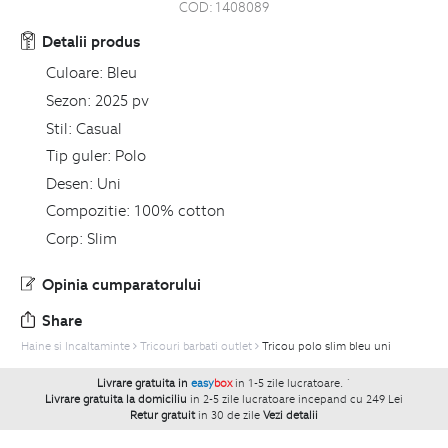
COD:
1408089
Detalii produs
Culoare:
Bleu
Sezon:
2025 pv
Stil:
Casual
Tip guler:
Polo
Desen:
Uni
Compozitie:
100% cotton
Corp:
Slim
Opinia cumparatorului
Share
Haine si Incaltaminte
Tricouri barbati outlet
Tricou polo slim bleu uni
Livrare gratuita in
easy
box
in 1-5 zile lucratoare.
`
Livrare gratuita la domiciliu
in 2-5 zile lucratoare incepand cu 249 Lei
Retur gratuit
in 30 de zile
Vezi detalii