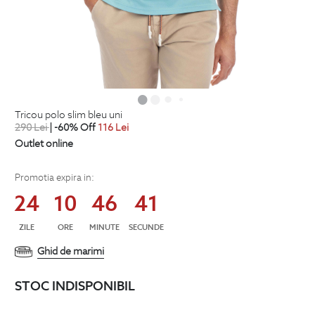
tricou polo slim bleu uni
290
Lei
| -60% Off
116
Lei
Outlet online
Promotia expira in:
24
10
46
41
ZILE
ORE
MINUTE
SECUNDE
Ghid de marimi
STOC INDISPONIBIL