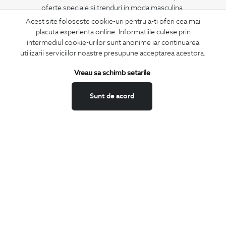
oferte speciale si trenduri in moda masculina.
Acest site foloseste cookie-uri pentru a-ti oferi cea mai
placuta experienta online. Informatiile culese prin
CONCIERGE
intermediul cookie-urilor sunt anonime iar continuarea
Termeni si conditii
utilizarii serviciilor noastre presupune acceptarea acestora.
Schimburi si retur
Vreau sa schimb setarile
Securitatea datelor
Feedback site
Sunt de acord
ANPC
SOL
BIGOTTI
Contact
Magazine
Cariere
Intrebari frecvente
Preturi retusuri
Sitemap