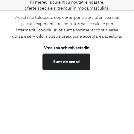
Fii mereu la curent cu noutatile noastre,
oferte speciale si trenduri in moda masculina.
Acest site foloseste cookie-uri pentru a-ti oferi cea mai
CONCIERGE
placuta experienta online. Informatiile culese prin
intermediul cookie-urilor sunt anonime iar continuarea
Termeni si conditii
utilizarii serviciilor noastre presupune acceptarea acestora.
Schimburi si retur
Securitatea datelor
Vreau sa schimb setarile
Feedback site
Sunt de acord
ANPC
SOL
BIGOTTI
Contact
Magazine
Cariere
Intrebari frecvente
Preturi retusuri