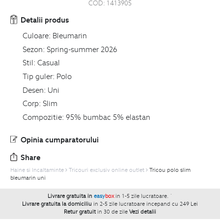
COD:
1413905
Detalii produs
Culoare:
Bleumarin
Sezon:
Spring-summer 2026
Stil:
Casual
Tip guler:
Polo
Desen:
Uni
Corp:
Slim
Compozitie:
95% bumbac 5% elastan
Opinia cumparatorului
Share
Haine si Incaltaminte
Tricouri exclusiv online outlet
Tricou polo slim
bleumarin uni
Livrare gratuita in
easy
box
in 1-5 zile lucratoare.
`
Livrare gratuita la domiciliu
in 2-5 zile lucratoare incepand cu 249 Lei
Retur gratuit
in 30 de zile
Vezi detalii