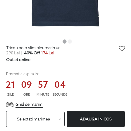
tricou polo slim bleumarin uni
290
Lei
| -40% Off
174
Lei
Outlet online
Promotia expira in:
21
09
57
04
ZILE
ORE
MINUTE
SECUNDE
Ghid de marimi
Selectati marimea
ADAUGA IN COS