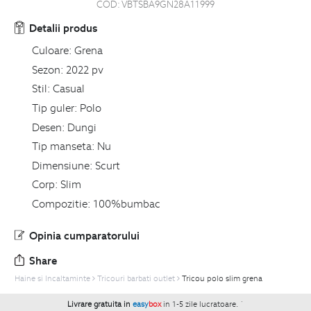
COD:
VBTSBA9GN28A11999
Detalii produs
Culoare:
Grena
Sezon:
2022 pv
Stil:
Casual
Tip guler:
Polo
Desen:
Dungi
Tip manseta:
Nu
Dimensiune:
Scurt
Corp:
Slim
Compozitie:
100%bumbac
Opinia cumparatorului
Share
Haine si Incaltaminte
Tricouri barbati outlet
Tricou polo slim grena
Livrare gratuita in
easy
box
in 1-5 zile lucratoare.
`