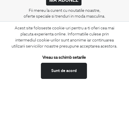
Fii mereu la curent cu noutatile noastre,
oferte speciale si trenduri in moda masculina.
Acest site foloseste cookie-uri pentru a-ti oferi cea mai
CONCIERGE
placuta experienta online. Informatiile culese prin
Termeni si conditii
intermediul cookie-urilor sunt anonime iar continuarea
Schimburi si retur
utilizarii serviciilor noastre presupune acceptarea acestora.
Securitatea datelor
Vreau sa schimb setarile
Feedback site
ANPC
Sunt de acord
SOL
BIGOTTI
Contact
Magazine
Cariere
Intrebari frecvente