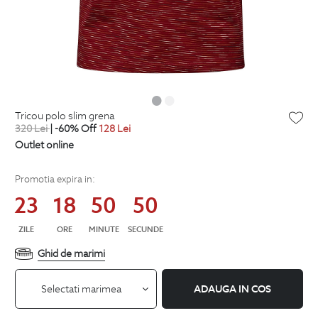
tricou polo slim grena
320
Lei
| -60% Off
128
Lei
Outlet online
Promotia expira in:
23
18
50
49
ZILE
ORE
MINUTE
SECUNDE
Ghid de marimi
Selectati marimea
ADAUGA IN COS