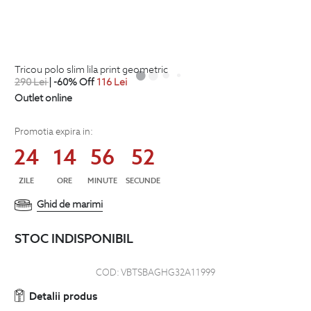
tricou polo slim lila print geometric
290
Lei
| -60% Off
116
Lei
Outlet online
Promotia expira in:
24
14
56
52
ZILE
ORE
MINUTE
SECUNDE
Ghid de marimi
STOC INDISPONIBIL
COD:
VBTSBAGHG32A11999
Detalii produs