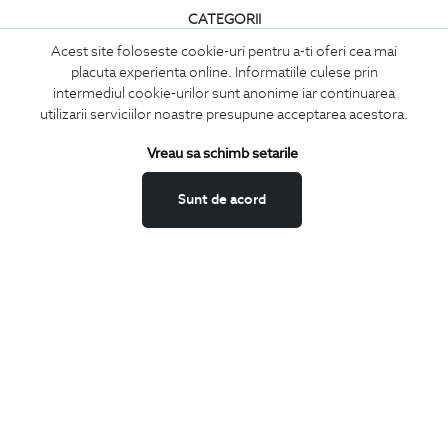
CATEGORII
Camasi
Acest site foloseste cookie-uri pentru a-ti oferi cea mai
Tricouri
placuta experienta online. Informatiile culese prin
intermediul cookie-urilor sunt anonime iar continuarea
Sacouri
utilizarii serviciilor noastre presupune acceptarea acestora.
Costume
Vreau sa schimb setarile
Incaltaminte
Pantaloni
Sunt de acord
Accesorii
PARTENERI IN
ROMANIA: