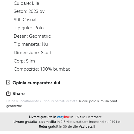
Culoare:
Lila
Sezon:
2023 pv
Stil:
Casual
Tip guler:
Polo
Desen:
Geometric
Tip manseta:
Nu
Dimensiune:
Scurt
Corp:
Slim
Compozitie:
100% bumbac
Opinia cumparatorului
Share
Haine si Incaltaminte
Tricouri barbati outlet
Tricou polo slim lila print
geometric
Livrare gratuita in
easy
box
in 1-5 zile lucratoare.
`
Livrare gratuita la domiciliu
in 2-5 zile lucratoare incepand cu 249 Lei
Retur gratuit
in 30 de zile
Vezi detalii