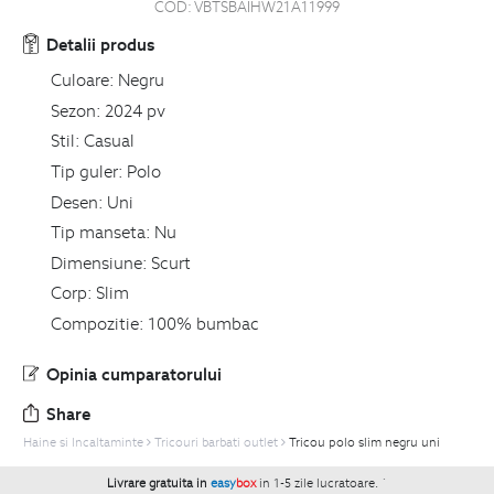
COD:
VBTSBAIHW21A11999
Detalii produs
Culoare:
Negru
Sezon:
2024 pv
Stil:
Casual
Tip guler:
Polo
Desen:
Uni
Tip manseta:
Nu
Dimensiune:
Scurt
Corp:
Slim
Compozitie:
100% bumbac
Opinia cumparatorului
Share
Haine si Incaltaminte
Tricouri barbati outlet
Tricou polo slim negru uni
Livrare gratuita in
easy
box
in 1-5 zile lucratoare.
`