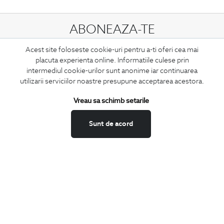
ABONEAZA-TE
LA NEWSLETTER
Acest site foloseste cookie-uri pentru a-ti oferi cea mai
placuta experienta online. Informatiile culese prin
intermediul cookie-urilor sunt anonime iar continuarea
utilizarii serviciilor noastre presupune acceptarea acestora.
Confirm ca am peste 16 ani si doresc sa primesc
email-uri de
informare
la adresa indicata.
Vreau sa schimb setarile
Sunt de acord
MA ABONEZ
Fii mereu la curent cu noutatile noastre,
oferte speciale si trenduri in moda masculina.
CONCIERGE