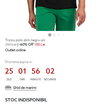
tricou polo slim negru uni
250
Lei
| -60% Off
100
Lei
Outlet online
Promotia expira in:
25
01
56
01
ZILE
ORE
MINUTE
SECUNDE
Ghid de marimi
STOC INDISPONIBIL