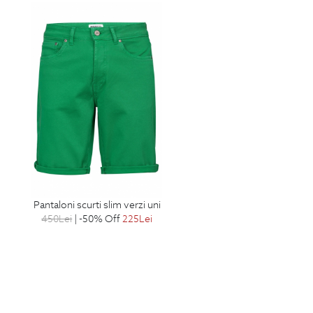
pantaloni scurti slim verzi uni
450
Lei
| -50% Off
225
Lei