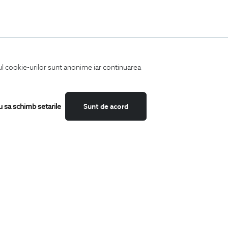
iul cookie-urilor sunt anonime iar continuarea
u sa schimb setarile
Sunt de acord
Fii mereu la curent cu noutatile noastre,
oferte speciale si trenduri in moda masculina.