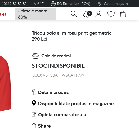
04)0310 80 80 80
L-V 9-17
RO Romanian (RON)
Cauta magazin
Ultimele marimi
na
9
tlet
-60%
tricou polo slim rosu print geometric
290
Lei
Ghid de marimi
STOC INDISPONIBIL
COD:
VBTSBAIHW50A11999
Detalii produs
Disponibilitate produs in magazine
Opinia cumparatorului
Share