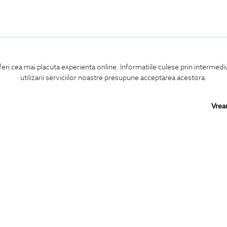
feri cea mai placuta experienta online. Informatiile culese prin intermed
utilizarii serviciilor noastre presupune acceptarea acestora.
Vrea
Confirm ca am peste 16 ani si doresc sa primesc
email-uri de informare
la adresa indicata.
MA ABONEZ