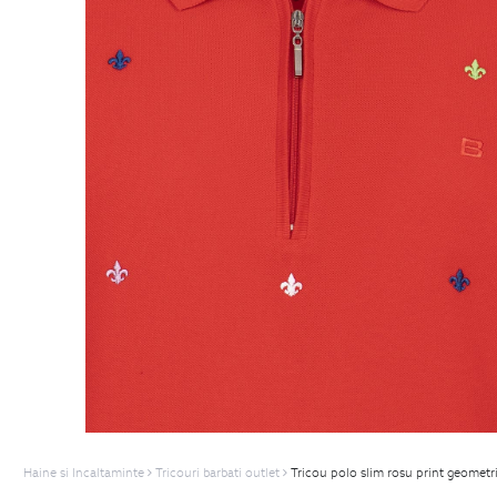
Haine si Incaltaminte
Tricouri barbati outlet
Tricou polo slim rosu print geometr