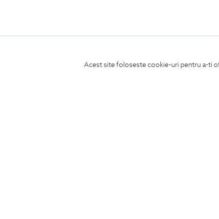
Acest site foloseste cookie-uri pentru a-ti o
ABONEAZA-TE
LA NEWSLETTER