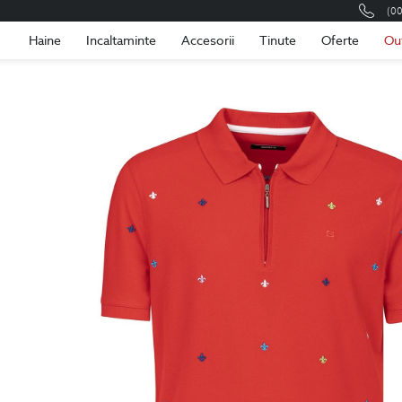
(0
Romania
Roma
Haine
Incaltaminte
Accesorii
Tinute
Oferte
Ou