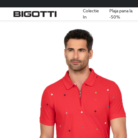
Colectie
Plaja pana la
In
-50%