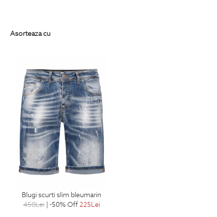
Asorteaza cu
blugi scurti slim bleumarin
450
Lei
| -50% Off
225
Lei