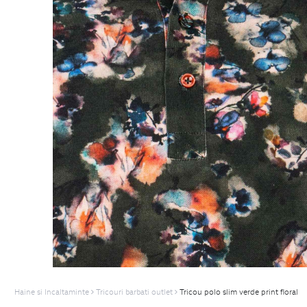
Haine si Incaltaminte
Tricouri barbati outlet
Tricou polo slim verde print floral