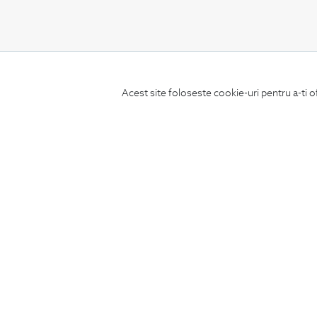
CONCIERGE
Acest site foloseste cookie-uri pentru a-ti o
Termeni si conditii
Schimburi si retur
Securitatea datelor
Feedback site
ANPC
SOL