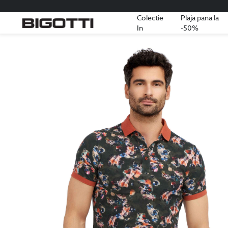
Colectie
Plaja pana la
In
-50%