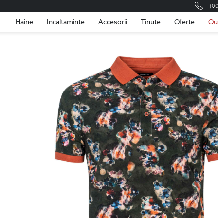
(0
Romania
Roma
Haine
Incaltaminte
Accesorii
Tinute
Oferte
Ou