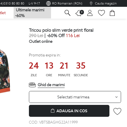
04)0310 80 80 80
L-V 9-17
RO Romanian (RON)
Cauta magazin
Ultimele marimi
na
9
tlet
-60%
tricou polo slim verde print floral
290
Lei
| -60% Off
116
Lei
Outlet online
Promotia expira in:
24
13
21
34
ZILE
ORE
MINUTE
SECUNDE
Ghid de marimi
Selectati marimea
ADAUGA IN COS
COD:
VBTSBAGHG22A11999