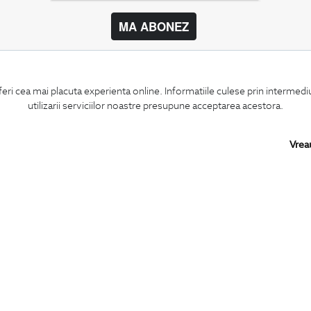
MA ABONEZ
BIGOTTI
SHARE
feri cea mai placuta experienta online. Informatiile culese prin intermed
Contact
Facebook
utilizarii serviciilor noastre presupune acceptarea acestora.
Magazine
LinkedIn
Cariere
Twitter
Intrebari frecvente
Pinterest
Vrea
Preturi retusuri
Instagram
Sitemap
PARTENERI IN
ROMANIA: