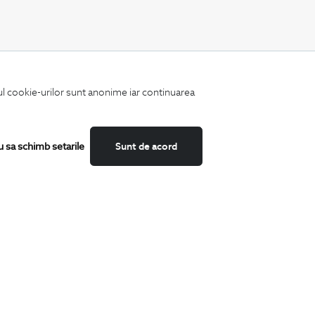
CATEGORII
iul cookie-urilor sunt anonime iar continuarea
Camasi
Tricouri
Sacouri
Costume
u sa schimb setarile
Sunt de acord
Incaltaminte
Pantaloni
Accesorii