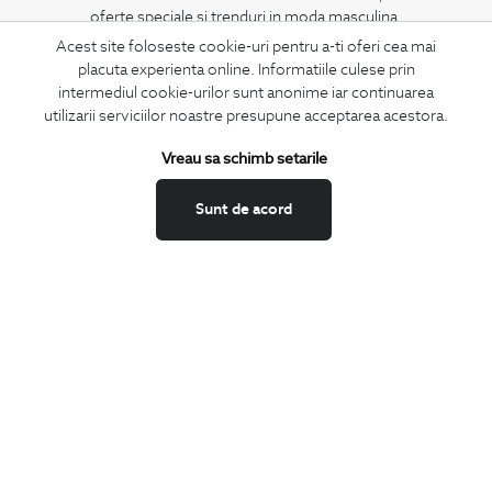
oferte speciale si trenduri in moda masculina.
Acest site foloseste cookie-uri pentru a-ti oferi cea mai
placuta experienta online. Informatiile culese prin
CONCIERGE
intermediul cookie-urilor sunt anonime iar continuarea
Termeni si conditii
utilizarii serviciilor noastre presupune acceptarea acestora.
Schimburi si retur
Vreau sa schimb setarile
Securitatea datelor
Feedback site
Sunt de acord
ANPC
SOL
BIGOTTI
Contact
Magazine
Cariere
Intrebari frecvente
Preturi retusuri
Sitemap