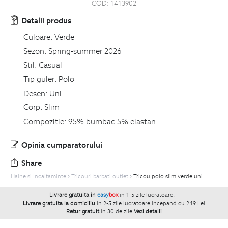
COD:
1413902
Detalii produs
Culoare:
Verde
Sezon:
Spring-summer 2026
Stil:
Casual
Tip guler:
Polo
Desen:
Uni
Corp:
Slim
Compozitie:
95% bumbac 5% elastan
Opinia cumparatorului
Share
Haine si Incaltaminte
Tricouri barbati outlet
Tricou polo slim verde uni
Livrare gratuita in
easy
box
in 1-5 zile lucratoare.
`
Livrare gratuita la domiciliu
in 2-5 zile lucratoare incepand cu 249 Lei
Retur gratuit
in 30 de zile
Vezi detalii