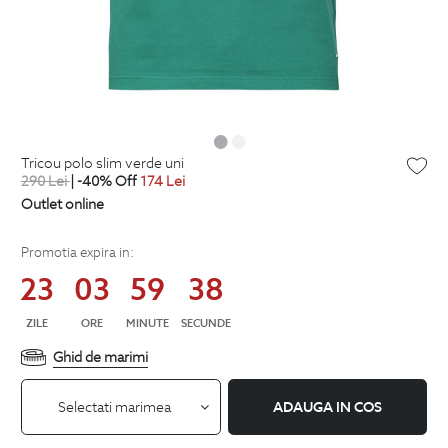
tricou polo slim verde uni
290
Lei
| -40% Off
174
Lei
Outlet online
Promotia expira in:
23
03
59
37
ZILE
ORE
MINUTE
SECUNDE
Ghid de marimi
Selectati marimea
ADAUGA IN COS