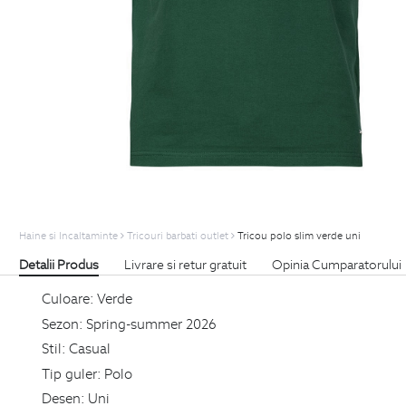
Haine si Incaltaminte
Tricouri barbati outlet
Tricou polo slim verde uni
Detalii Produs
Livrare si retur gratuit
Opinia Cumparatorului
Culoare:
Verde
Sezon:
Spring-summer 2026
Stil:
Casual
Tip guler:
Polo
Desen:
Uni