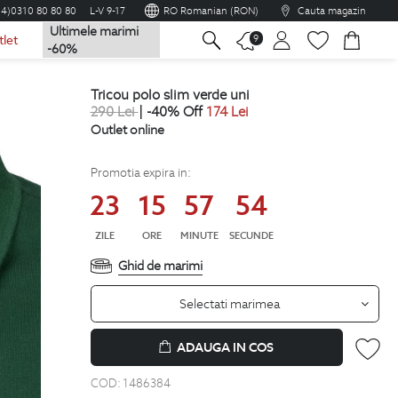
04)0310 80 80 80
L-V 9-17
RO Romanian (RON)
Cauta magazin
Ultimele marimi
na
9
tlet
-60%
tricou polo slim verde uni
290
Lei
| -40% Off
174
Lei
Outlet online
Promotia expira in:
23
15
57
53
ZILE
ORE
MINUTE
SECUNDE
Ghid de marimi
Selectati marimea
ADAUGA IN COS
COD:
1486384