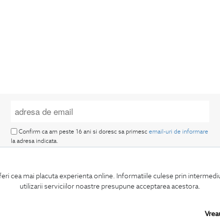
Confirm ca am peste 16 ani si doresc sa primesc
email-uri de informare
la adresa indicata.
feri cea mai placuta experienta online. Informatiile culese prin intermed
utilizarii serviciilor noastre presupune acceptarea acestora.
MA ABONEZ
Vrea