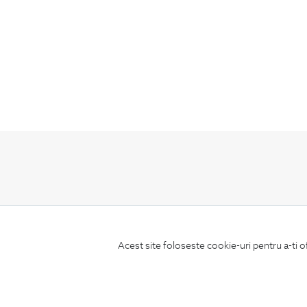
ABONEAZA-TE
LA NEWSLETTER
Acest site foloseste cookie-uri pentru a-ti o