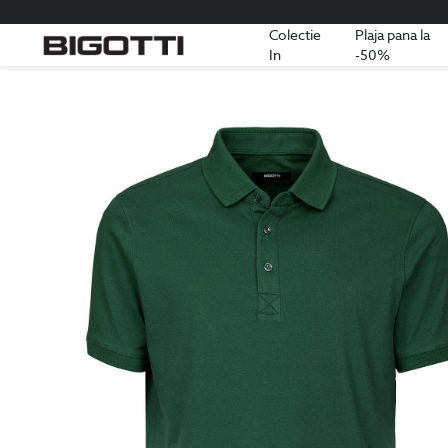
Colectie
Plaja pana la
In
-50%