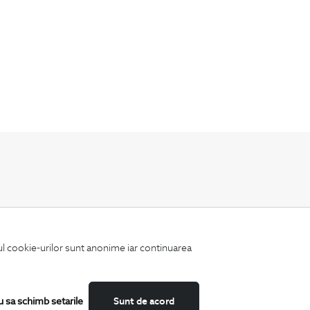
Fii mereu la curent cu noutatile noastre,
oferte speciale si trenduri in moda masculina.
iul cookie-urilor sunt anonime iar continuarea
u sa schimb setarile
Sunt de acord