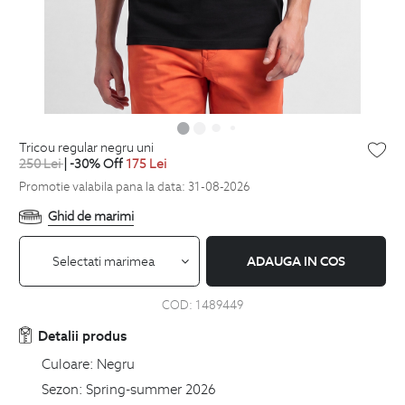
tricou regular negru uni
250
Lei
| -30% Off
175
Lei
Promotie valabila pana la data: 31-08-2026
Ghid de marimi
Selectati marimea
ADAUGA IN COS
COD:
1489449
Detalii produs
Culoare:
Negru
Sezon:
Spring-summer 2026