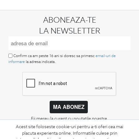
ABONEAZA-TE
LA NEWSLETTER
Confirm ca am peste 16 ani si doresc sa primesc
email-uri de
informare
la adresa indicata.
MA ABONEZ
Fii mereu la curent cu noutatile noastre,
oferte speciale si trenduri in moda masculina.
Acest site foloseste cookie-uri pentru a-ti oferi cea mai
placuta experienta online. Informatiile culese prin