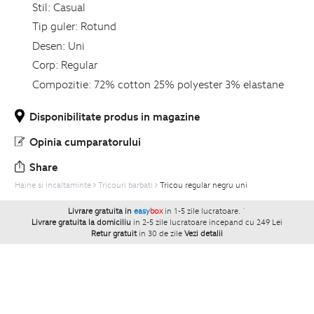
Stil:
Casual
Tip guler:
Rotund
Desen:
Uni
Corp:
Regular
Compozitie:
72% cotton 25% polyester 3% elastane
Disponibilitate produs in magazine
Opinia cumparatorului
Share
Haine si Incaltaminte
Tricouri barbati
Tricou regular negru uni
Livrare gratuita in
easy
box
in 1-5 zile lucratoare.
`
Livrare gratuita la domiciliu
in 2-5 zile lucratoare incepand cu 249 Lei
Retur gratuit
in 30 de zile
Vezi detalii