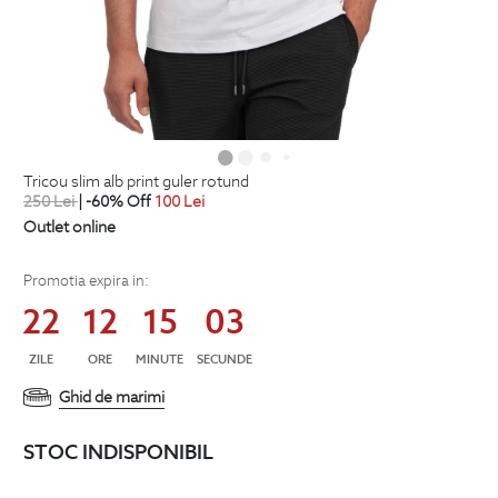
tricou slim alb print guler rotund
250
Lei
| -60% Off
100
Lei
Outlet online
Promotia expira in:
22
12
15
02
ZILE
ORE
MINUTE
SECUNDE
Ghid de marimi
STOC INDISPONIBIL