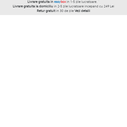
Livrare gratuita in
easy
box
in 1-5 zile lucratoare.
`
Livrare gratuita la domiciliu
in 2-5 zile lucratoare incepand cu 249 Lei
Retur gratuit
in 30 de zile
Vezi detalii