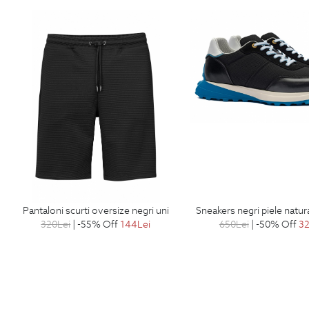
pantaloni scurti oversize negri uni
sneakers negri piele natura
320
Lei
| -55% Off
144
Lei
650
Lei
| -50% Off
3