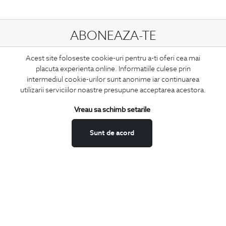
ABONEAZA-TE
LA NEWSLETTER
Acest site foloseste cookie-uri pentru a-ti oferi cea mai
placuta experienta online. Informatiile culese prin
intermediul cookie-urilor sunt anonime iar continuarea
utilizarii serviciilor noastre presupune acceptarea acestora.
Confirm ca am peste 16 ani si doresc sa primesc
email-uri de
informare
la adresa indicata.
Vreau sa schimb setarile
Sunt de acord
MA ABONEZ
Fii mereu la curent cu noutatile noastre,
oferte speciale si trenduri in moda masculina.