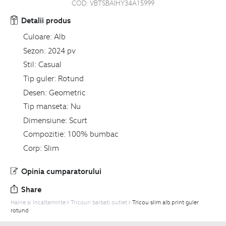
COD:
VBTSBAIHY34A15999
Detalii produs
Culoare:
Alb
Sezon:
2024 pv
Stil:
Casual
Tip guler:
Rotund
Desen:
Geometric
Tip manseta:
Nu
Dimensiune:
Scurt
Compozitie:
100% bumbac
Corp:
Slim
Opinia cumparatorului
Share
Haine si Incaltaminte
Tricouri barbati outlet
Tricou slim alb print guler
rotund