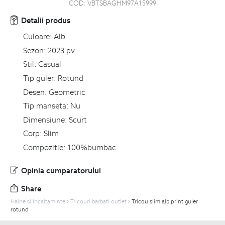
COD:
VBTSBAGHM97A15999
Detalii produs
Culoare:
Alb
Sezon:
2023 pv
Stil:
Casual
Tip guler:
Rotund
Desen:
Geometric
Tip manseta:
Nu
Dimensiune:
Scurt
Corp:
Slim
Compozitie:
100%bumbac
Opinia cumparatorului
Share
Haine si Incaltaminte
Tricouri barbati outlet
Tricou slim alb print guler
rotund