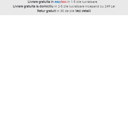
Livrare gratuita in
easy
box
in 1-5 zile lucratoare.
`
Livrare gratuita la domiciliu
in 2-5 zile lucratoare incepand cu 249 Lei
Retur gratuit
in 30 de zile
Vezi detalii