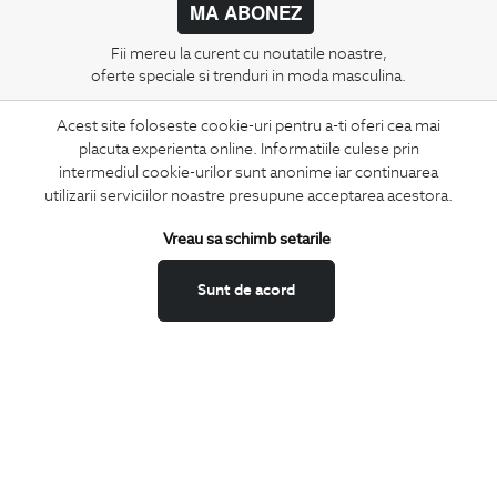
MA ABONEZ
Fii mereu la curent cu noutatile noastre,
oferte speciale si trenduri in moda masculina.
Acest site foloseste cookie-uri pentru a-ti oferi cea mai
CONCIERGE
placuta experienta online. Informatiile culese prin
Termeni si conditii
intermediul cookie-urilor sunt anonime iar continuarea
Schimburi si retur
utilizarii serviciilor noastre presupune acceptarea acestora.
Securitatea datelor
Vreau sa schimb setarile
Feedback site
ANPC
Sunt de acord
SOL
BIGOTTI
Contact
Magazine
Cariere
Intrebari frecvente