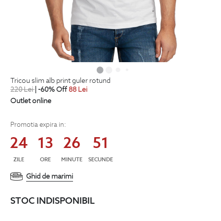
tricou slim alb print guler rotund
220
Lei
| -60% Off
88
Lei
Outlet online
Promotia expira in:
24
13
26
51
ZILE
ORE
MINUTE
SECUNDE
Ghid de marimi
STOC INDISPONIBIL