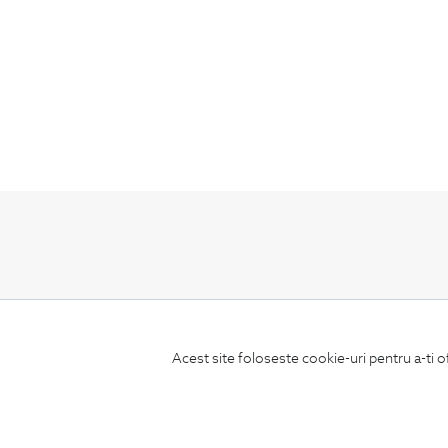
ABONEAZA-TE
LA NEWSLETTER
Acest site foloseste cookie-uri pentru a-ti o