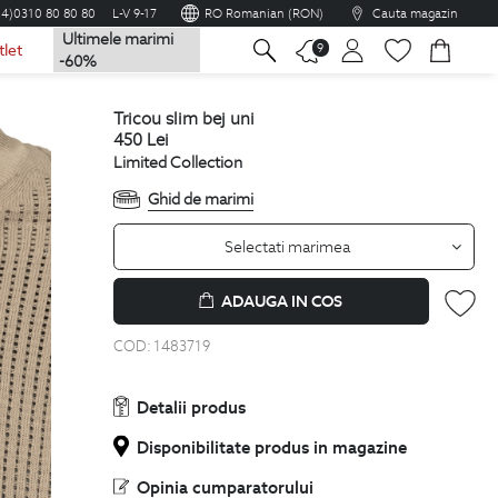
04)0310 80 80 80
L-V 9-17
RO Romanian (RON)
Cauta magazin
Ultimele marimi
na
9
tlet
-60%
tricou slim bej uni
450
Lei
Limited Collection
Ghid de marimi
Selectati marimea
ADAUGA IN COS
COD:
1483719
Detalii produs
Disponibilitate produs in magazine
Opinia cumparatorului