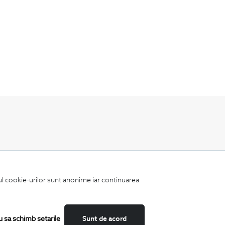
Fii mereu la curent cu noutatile noastre,
oferte speciale si trenduri in moda masculina.
iul cookie-urilor sunt anonime iar continuarea
u sa schimb setarile
Sunt de acord