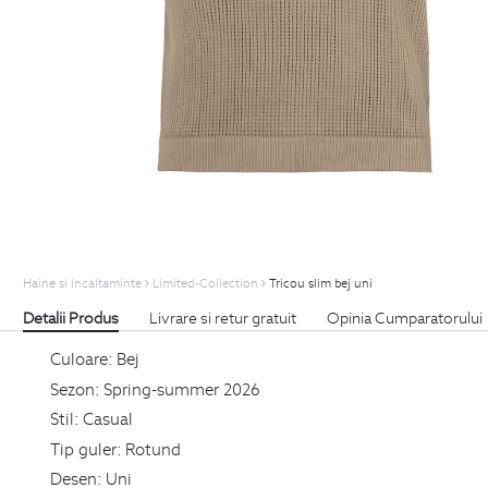
Haine si Incaltaminte
Limited-Collection
Tricou slim bej uni
Detalii Produs
Livrare si retur gratuit
Opinia Cumparatorului
Culoare:
Bej
Sezon:
Spring-summer 2026
Stil:
Casual
Tip guler:
Rotund
Desen:
Uni