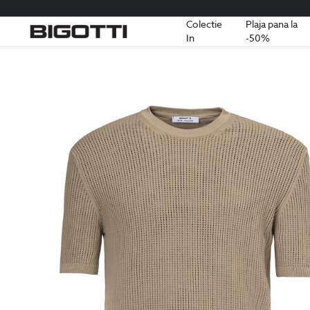
Colectie
Plaja pana la
In
-50%