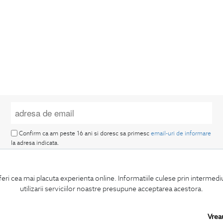
Confirm ca am peste 16 ani si doresc sa primesc
email-uri de informare
la adresa indicata.
feri cea mai placuta experienta online. Informatiile culese prin intermed
utilizarii serviciilor noastre presupune acceptarea acestora.
MA ABONEZ
Vrea