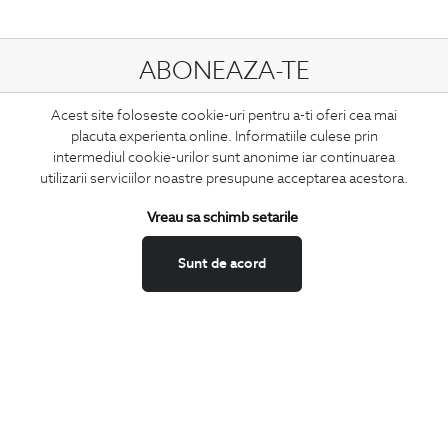
ABONEAZA-TE
LA NEWSLETTER
Acest site foloseste cookie-uri pentru a-ti oferi cea mai
placuta experienta online. Informatiile culese prin
intermediul cookie-urilor sunt anonime iar continuarea
utilizarii serviciilor noastre presupune acceptarea acestora.
Confirm ca am peste 16 ani si doresc sa primesc
email-uri de
informare
la adresa indicata.
Vreau sa schimb setarile
Sunt de acord
MA ABONEZ
Fii mereu la curent cu noutatile noastre,
oferte speciale si trenduri in moda masculina.