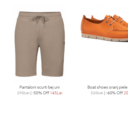
pantaloni scurti bej uni
boat shoes oranj piel
290
Lei
| -50% Off
145
Lei
520
Lei
| -60% Off
2