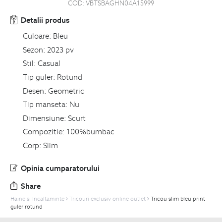
COD:
VBTSBAGHN04A15999
Detalii produs
Culoare:
Bleu
Sezon:
2023 pv
Stil:
Casual
Tip guler:
Rotund
Desen:
Geometric
Tip manseta:
Nu
Dimensiune:
Scurt
Compozitie:
100%bumbac
Corp:
Slim
Opinia cumparatorului
Share
Haine si Incaltaminte
Tricouri exclusiv online outlet
Tricou slim bleu print
guler rotund