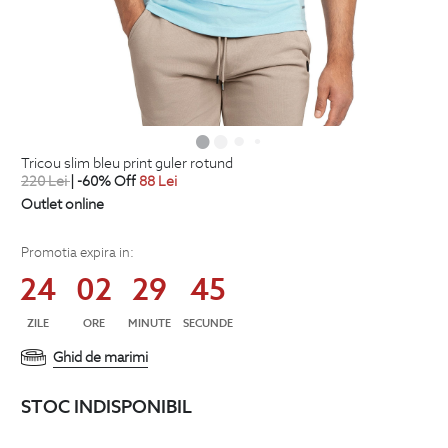
tricou slim bleu print guler rotund
220
Lei
| -60% Off
88
Lei
Outlet online
Promotia expira in:
24
02
29
45
ZILE
ORE
MINUTE
SECUNDE
Ghid de marimi
STOC INDISPONIBIL