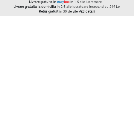
Livrare gratuita in
easy
box
in 1-5 zile lucratoare.
`
Livrare gratuita la domiciliu
in 2-5 zile lucratoare incepand cu 249 Lei
Retur gratuit
in 30 de zile
Vezi detalii