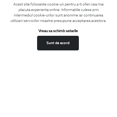
Acest site foloseste cookie-uri pentru a-ti oferi cea mai
placuta experienta online. Informatiile culese prin
CONCIERGE
intermediul cookie-urilor sunt anonime iar continuarea
Termeni si conditii
utilizarii serviciilor noastre presupune acceptarea acestora.
Schimburi si retur
Vreau sa schimb setarile
Securitatea datelor
Feedback site
Sunt de acord
ANPC
SOL
BIGOTTI
Contact
Magazine
Cariere
Intrebari frecvente
Preturi retusuri
Sitemap