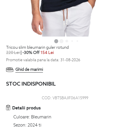
tricou slim bleumarin guler rotund
220
Lei
| -30% Off
154
Lei
Promotie valabila pana la data: 31-08-2026
Ghid de marimi
STOC INDISPONIBIL
COD:
VBTSBAJIF06A15999
Detalii produs
Culoare:
Bleumarin
Sezon:
2024 ti