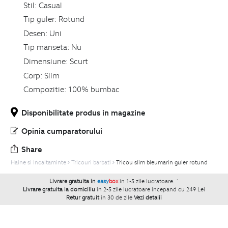
Stil:
Casual
Tip guler:
Rotund
Desen:
Uni
Tip manseta:
Nu
Dimensiune:
Scurt
Corp:
Slim
Compozitie:
100% bumbac
Disponibilitate produs in magazine
Opinia cumparatorului
Share
Haine si Incaltaminte
Tricouri barbati
Tricou slim bleumarin guler rotund
Livrare gratuita in
easy
box
in 1-5 zile lucratoare.
`
Livrare gratuita la domiciliu
in 2-5 zile lucratoare incepand cu 249 Lei
Retur gratuit
in 30 de zile
Vezi detalii