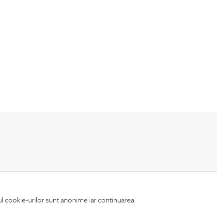
Fii mereu la curent cu noutatile noastre,
oferte speciale si trenduri in moda masculina.
iul cookie-urilor sunt anonime iar continuarea