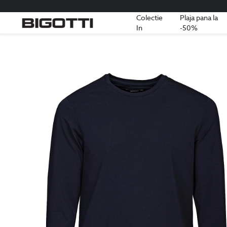
Colectie
Plaja pana la
In
-50%