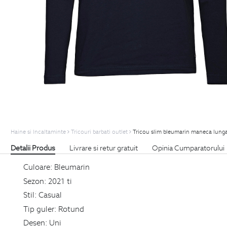
Haine si Incaltaminte
Tricouri barbati outlet
Tricou slim bleumarin maneca lung
Detalii Produs
Livrare si retur gratuit
Opinia Cumparatorului
Culoare:
Bleumarin
Sezon:
2021 ti
Stil:
Casual
Tip guler:
Rotund
Desen:
Uni