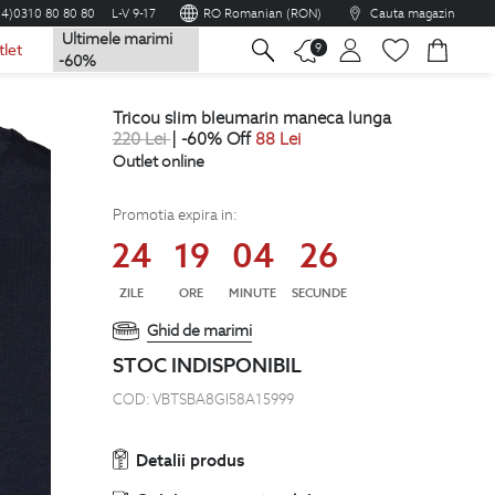
04)0310 80 80 80
L-V 9-17
RO Romanian (RON)
Cauta magazin
Ultimele marimi
na
9
tlet
-60%
tricou slim bleumarin maneca lunga
220
Lei
| -60% Off
88
Lei
Outlet online
Promotia expira in:
24
19
04
25
ZILE
ORE
MINUTE
SECUNDE
Ghid de marimi
STOC INDISPONIBIL
COD:
VBTSBA8GI58A15999
Detalii produs