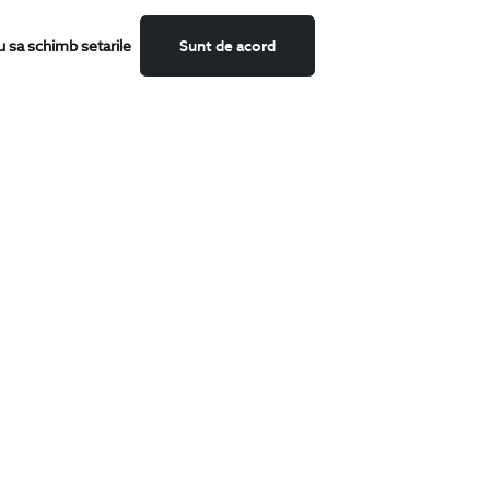
u sa schimb setarile
Sunt de acord
CATEGORII
Camasi
Tricouri
Sacouri
Costume
Incaltaminte
Pantaloni
Accesorii