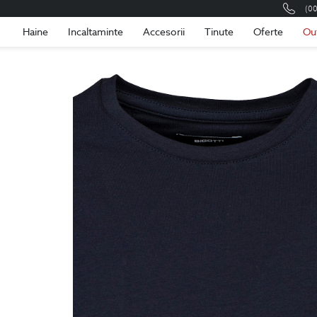
(0
Romania
Roma
Haine
Incaltaminte
Accesorii
Tinute
Oferte
Ou