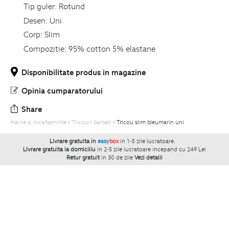
Tip guler:
Rotund
Desen:
Uni
Corp:
Slim
Compozitie:
95% cotton 5% elastane
Disponibilitate produs in magazine
Opinia cumparatorului
Share
Haine si Incaltaminte
Tricouri barbati
Tricou slim bleumarin uni
Livrare gratuita in
easy
box
in 1-5 zile lucratoare.
`
Livrare gratuita la domiciliu
in 2-5 zile lucratoare incepand cu 249 Lei
Retur gratuit
in 30 de zile
Vezi detalii