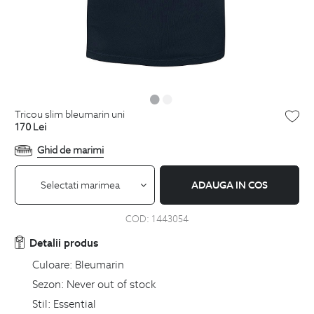
tricou slim bleumarin uni
170
Lei
Ghid de marimi
Selectati marimea
ADAUGA IN COS
COD:
1443054
Detalii produs
Culoare:
Bleumarin
Sezon:
Never out of stock
Stil:
Essential