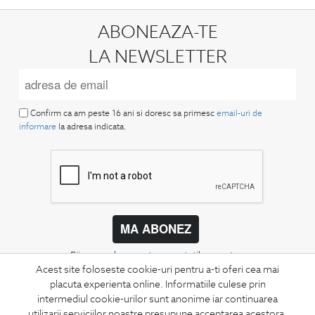
ABONEAZA-TE
LA NEWSLETTER
Confirm ca am peste 16 ani si doresc sa primesc
email-uri de
informare
la adresa indicata.
MA ABONEZ
Fii mereu la curent cu noutatile noastre,
oferte speciale si trenduri in moda masculina.
Acest site foloseste cookie-uri pentru a-ti oferi cea mai
placuta experienta online. Informatiile culese prin
intermediul cookie-urilor sunt anonime iar continuarea
CONCIERGE
utilizarii serviciilor noastre presupune acceptarea acestora.