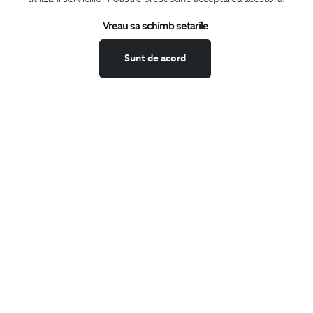
Termeni si conditii
Schimburi si retur
Vreau sa schimb setarile
Securitatea datelor
Sunt de acord
Feedback site
ANPC
SOL
BIGOTTI
Contact
Magazine
Cariere
Intrebari frecvente
Preturi retusuri
Sitemap
SHARE
Facebook