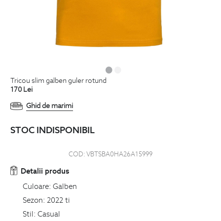
tricou slim galben guler rotund
170
Lei
Ghid de marimi
STOC INDISPONIBIL
COD:
VBTSBA0HA26A15999
Detalii produs
Culoare:
Galben
Sezon:
2022 ti
Stil:
Casual