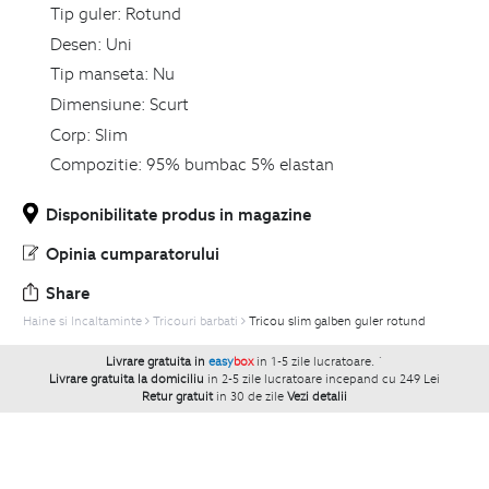
Tip guler:
Rotund
Desen:
Uni
Tip manseta:
Nu
Dimensiune:
Scurt
Corp:
Slim
Compozitie:
95% bumbac 5% elastan
Disponibilitate produs in magazine
Opinia cumparatorului
Share
Haine si Incaltaminte
Tricouri barbati
Tricou slim galben guler rotund
Livrare gratuita in
easy
box
in 1-5 zile lucratoare.
`
Livrare gratuita la domiciliu
in 2-5 zile lucratoare incepand cu 249 Lei
Retur gratuit
in 30 de zile
Vezi detalii