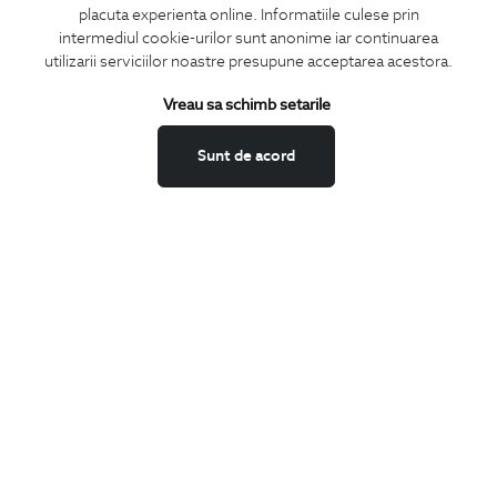
LA NEWSLETTER
placuta experienta online. Informatiile culese prin
intermediul cookie-urilor sunt anonime iar continuarea
utilizarii serviciilor noastre presupune acceptarea acestora.
Vreau sa schimb setarile
Confirm ca am peste 16 ani si doresc sa primesc
email-uri de
informare
la adresa indicata.
Sunt de acord
MA ABONEZ
Fii mereu la curent cu noutatile noastre,
oferte speciale si trenduri in moda masculina.
CONCIERGE
Termeni si conditii
Schimburi si retur
Securitatea datelor