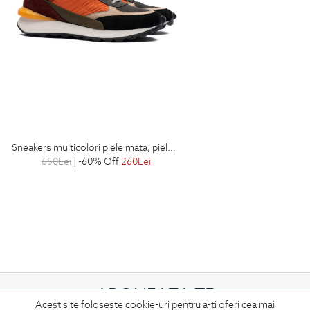
sneakers multicolori piele mata, piele intoarsa si textil
650
Lei
| -60% Off
260
Lei
ABONEAZA-TE
Acest site foloseste cookie-uri pentru a-ti oferi cea mai