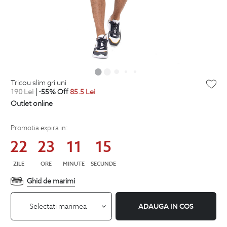
tricou slim gri uni
190
Lei
| -55% Off
85.5
Lei
Outlet online
Promotia expira in:
22
23
11
14
ZILE
ORE
MINUTE
SECUNDE
Ghid de marimi
Selectati marimea
ADAUGA IN COS