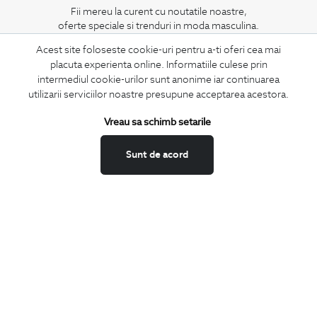
Fii mereu la curent cu noutatile noastre,
oferte speciale si trenduri in moda masculina.
Acest site foloseste cookie-uri pentru a-ti oferi cea mai
CONCIERGE
placuta experienta online. Informatiile culese prin
Termeni si conditii
intermediul cookie-urilor sunt anonime iar continuarea
utilizarii serviciilor noastre presupune acceptarea acestora.
Schimburi si retur
Securitatea datelor
Vreau sa schimb setarile
Feedback site
Sunt de acord
ANPC
SOL
BIGOTTI
Contact
Magazine
Cariere
Intrebari frecvente
Preturi retusuri