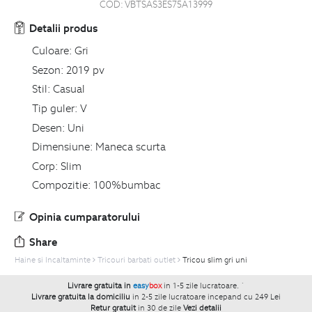
COD:
VBTSAS3ES75A13999
Detalii produs
Culoare:
Gri
Sezon:
2019 pv
Stil:
Casual
Tip guler:
V
Desen:
Uni
Dimensiune:
Maneca scurta
Corp:
Slim
Compozitie:
100%bumbac
Opinia cumparatorului
Share
Haine si Incaltaminte
Tricouri barbati outlet
Tricou slim gri uni
Livrare gratuita in
easy
box
in 1-5 zile lucratoare.
`
Livrare gratuita la domiciliu
in 2-5 zile lucratoare incepand cu 249 Lei
Retur gratuit
in 30 de zile
Vezi detalii