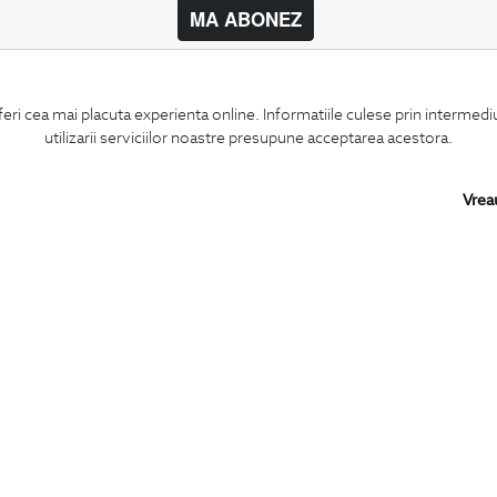
MA ABONEZ
BIGOTTI
SHARE
feri cea mai placuta experienta online. Informatiile culese prin intermed
Contact
Facebook
utilizarii serviciilor noastre presupune acceptarea acestora.
Magazine
LinkedIn
Cariere
Twitter
Intrebari frecvente
Pinterest
Vrea
Preturi retusuri
Instagram
Sitemap
PARTENERI IN
ROMANIA:
Copyright © 2026
BIGOTTI - IMBRACAMINTE SI INCALTAMINTE