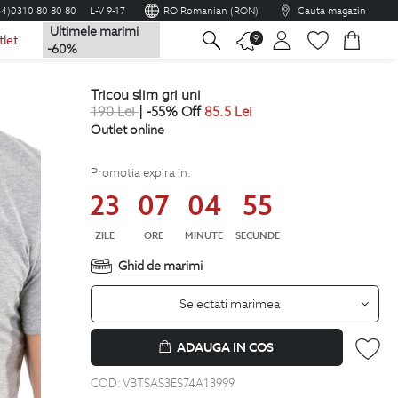
04)0310 80 80 80
L-V 9-17
RO Romanian (RON)
Cauta magazin
Ultimele marimi
na
9
tlet
-60%
tricou slim gri uni
190
Lei
| -55% Off
85.5
Lei
Outlet online
Promotia expira in:
23
07
04
54
ZILE
ORE
MINUTE
SECUNDE
Ghid de marimi
Selectati marimea
ADAUGA IN COS
COD:
VBTSAS3ES74A13999