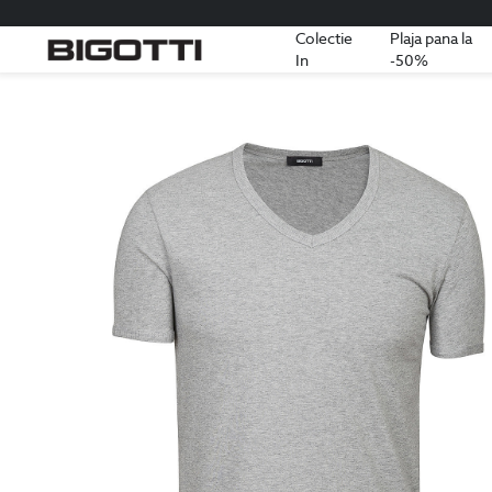
Colectie
Plaja pana la
In
-50%