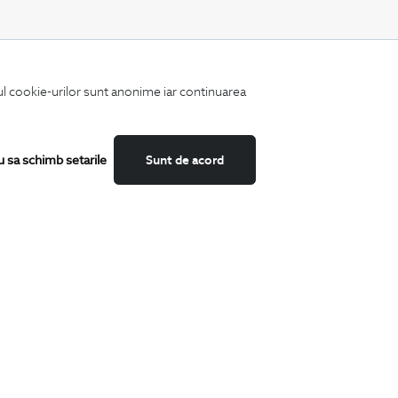
CATEGORII
iul cookie-urilor sunt anonime iar continuarea
Camasi
Tricouri
Sacouri
Costume
u sa schimb setarile
Sunt de acord
Incaltaminte
Pantaloni
Accesorii