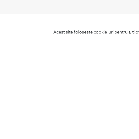
CONCIERGE
Acest site foloseste cookie-uri pentru a-ti o
Termeni si conditii
Schimburi si retur
Securitatea datelor
Feedback site
ANPC
SOL